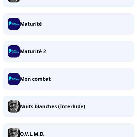
Maturité
Maturité 2
Mon combat
Nuits blanches (Interlude)
O.V.L.M.D.