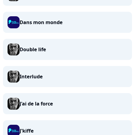
Dans mon monde
Double life
Interlude
J'ai de la force
J'kiffe