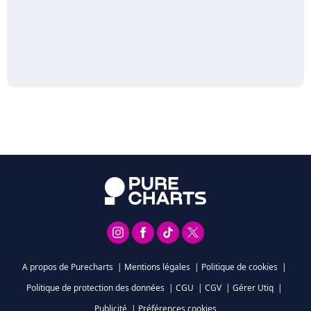
A propos de Purecharts
|
Mentions légales
|
Politique de cookies
|
Politique de protection des données
|
CGU
|
CGV
|
Gérer Utiq
|
Publicité
|
Préférences cookies