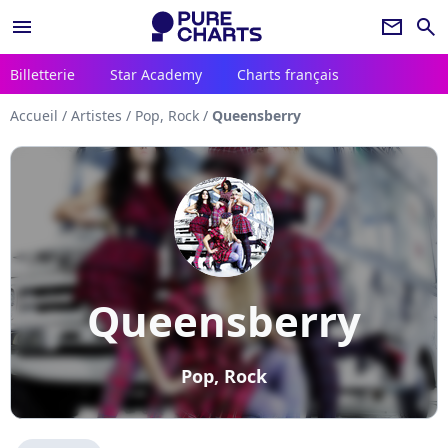
menu
newsletter
search
Billetterie
Star Academy
Charts français
Accueil
/
Artistes
/
Pop, Rock
/
Queensberry
Queensberry
Pop, Rock