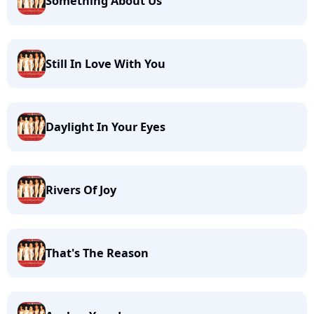
Something About Us
Still In Love With You
Daylight In Your Eyes
Rivers Of Joy
That's The Reason