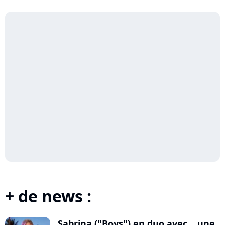
+ de news :
Sabrina ("Boys") en duo avec... une