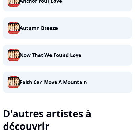
Anchor Your Love
Autumn Breeze
Now That We Found Love
Faith Can Move A Mountain
D'autres artistes à
découvrir