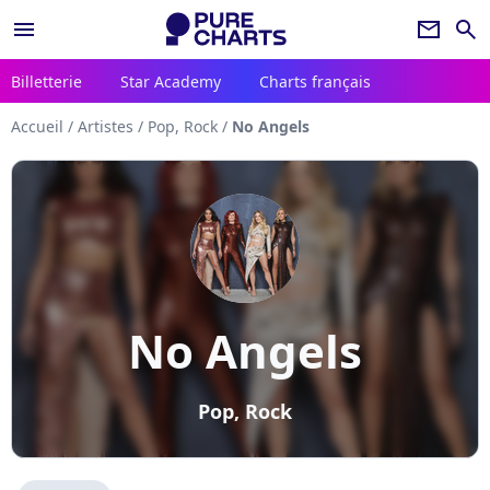
menu
newsletter
search
Billetterie
Star Academy
Charts français
Accueil
/
Artistes
/
Pop, Rock
/
No Angels
No Angels
Pop, Rock