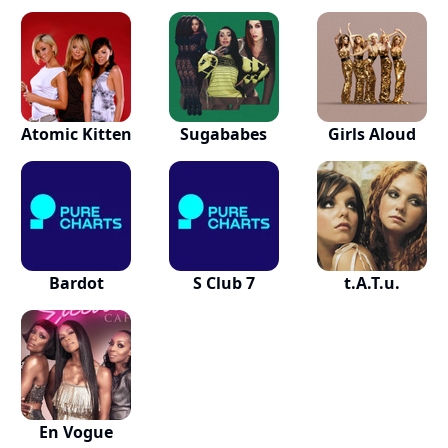
Atomic Kitten
Sugababes
Girls Aloud
Bardot
S Club 7
t.A.T.u.
En Vogue