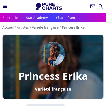
menu
newsletter
search
Billetterie
Star Academy
Charts français
Accueil
/
Artistes
/
Variété française
/
Princess Erika
Princess Erika
Variété française