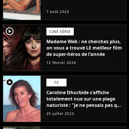
7 août 2023
player2
CINÉ SÉRIE
Madame Web : ne cherchez plus,
on vous a trouvé LE meilleur film
de super-héros de l'année
12 février 2024
player2
TV
Caroline Ithurbide s'affiche
totalement nue sur une plage
naturiste : "je ne pensais pas que
j'arriverais à le faire..."
25 juillet 2023