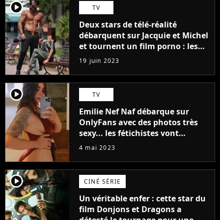
player2
TV
Deux stars de télé-réalité
débarquent sur Jacquie et Michel
et tournent un film porno : les
premières images du tournage
19 juin 2023
(exclu)
player2
TV
Emilie Nef Naf débarque sur
OnlyFans avec des photos très
sexy... les fétichistes vont
prendre leur pied !
4 mai 2023
player2
CINÉ SÉRIE
Un véritable enfer : cette star du
film Donjons et Dragons a
détesté le tournage pour une