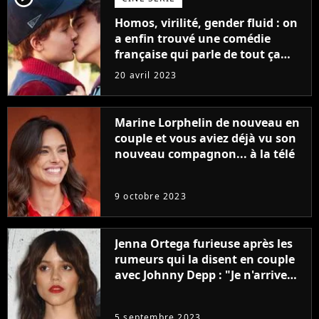
Homos, virilité, gender fluid : on
a enfin trouvé une comédie
française qui parle de tout ça
sans être super ringarde
20 avril 2023
Marine Lorphelin de nouveau en
couple et vous aviez déjà vu son
nouveau compagnon... à la télé
9 octobre 2023
Jenna Ortega furieuse après les
rumeurs qui la disent en couple
avec Johnny Depp : "Je n'arrive
même pas..."
5 septembre 2023