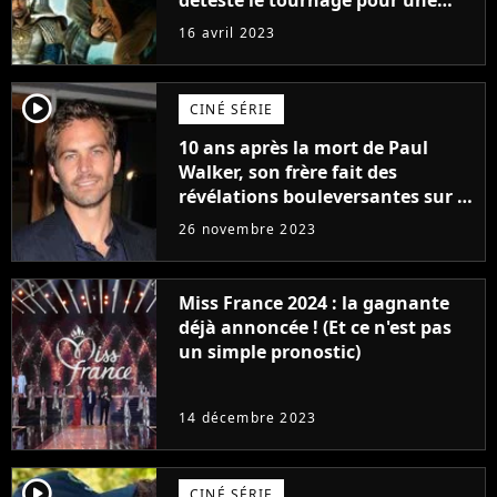
raison très spéciale
16 avril 2023
player2
CINÉ SÉRIE
10 ans après la mort de Paul
Walker, son frère fait des
révélations bouleversantes sur la
réaction des acteurs de Fast and
26 novembre 2023
Furious
Miss France 2024 : la gagnante
déjà annoncée ! (Et ce n'est pas
un simple pronostic)
14 décembre 2023
player2
CINÉ SÉRIE