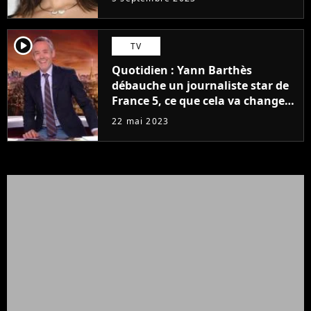
player2
TV
Quotidien : Yann Barthès
débauche un journaliste star de
France 5, ce que cela va changer
à la rentrée
22 mai 2023