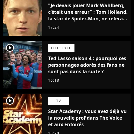
"Je devais jouer Mark Wahlberg,
c'était une erreur" : Tom Holland,
la star de Spider-Man, ne referait
pas ce blockbuster
17:24
player2
LIFESTYLE
Ted Lasso saison 4 : pourquoi ces
personnages adorés des fans ne
sont pas dans la suite ?
16:18
player2
TV
Star Academy : vous avez déjà vu
la nouvelle prof dans The Voice
et aux Enfoirés
15:20