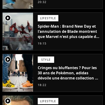
48 jours
20:32
player2
LIFESTYLE
Spider-Man : Brand New Day et
l'annulation de Blade montrent
que Marvel n'est plus capable de
faire quoi que ce soit de simple
19:15
player2
STYLE
Cringes ou bluffantes ? Pour les
30 ans de Pokémon, adidas
dévoile une énorme collection de
sneakers et je ne sais pas quoi en
18:22
penser
player2
LIFESTYLE