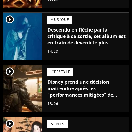
player2
MUSIQUE
Descendu en flèche par la
critique à sa sortie, cet album est
en train de devenir le plus
populaire de son auteur
14:23
player2
LIFESTYLE
Disney prend une décision
inattendue après les
"performances mitigées" de
Vaiana et The Mandalorian &
13:06
Grogu au box-office
player2
SÉRIES