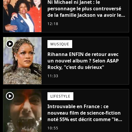
Ni Michael ni Janet : le
personnage le plus controversé
de la famille Jackson va avoir le
droit à sa propre série
12:18
player2
MUSIQUE
Rihanna ENFIN de retour avec
un nouvel album ? Selon A$AP
Rocky, "c'est du sérieux"
11:33
player2
LIFESTYLE
Introuvable en France : ce
nouveau film de science-fiction
noté 55% est décrit comme "le
plus stupide de l'année"
10:55