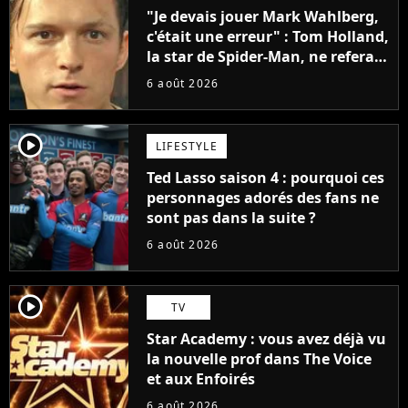
"Je devais jouer Mark Wahlberg,
c'était une erreur" : Tom Holland,
la star de Spider-Man, ne referait
pas ce blockbuster
6 août 2026
player2
LIFESTYLE
Ted Lasso saison 4 : pourquoi ces
personnages adorés des fans ne
sont pas dans la suite ?
6 août 2026
player2
TV
Star Academy : vous avez déjà vu
la nouvelle prof dans The Voice
et aux Enfoirés
6 août 2026