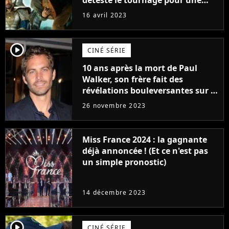
raison très spéciale
16 avril 2023
player2
CINÉ SÉRIE
10 ans après la mort de Paul
Walker, son frère fait des
révélations bouleversantes sur la
réaction des acteurs de Fast and
26 novembre 2023
Furious
Miss France 2024 : la gagnante
déjà annoncée ! (Et ce n'est pas
un simple pronostic)
14 décembre 2023
player2
CINÉ SÉRIE