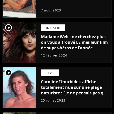
7 août 2023
player2
CINÉ SÉRIE
Madame Web : ne cherchez plus,
on vous a trouvé LE meilleur film
de super-héros de l'année
12 février 2024
player2
TV
Caroline Ithurbide s'affiche
totalement nue sur une plage
naturiste : "je ne pensais pas que
j'arriverais à le faire..."
25 juillet 2023