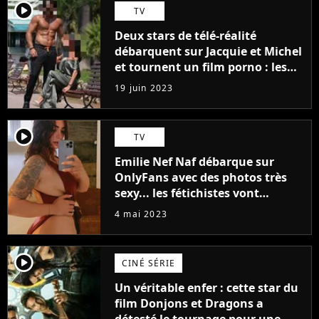
player2
TV
Deux stars de télé-réalité
débarquent sur Jacquie et Michel
et tournent un film porno : les
premières images du tournage
19 juin 2023
(exclu)
player2
TV
Emilie Nef Naf débarque sur
OnlyFans avec des photos très
sexy... les fétichistes vont
prendre leur pied !
4 mai 2023
player2
CINÉ SÉRIE
Un véritable enfer : cette star du
film Donjons et Dragons a
détesté le tournage pour une