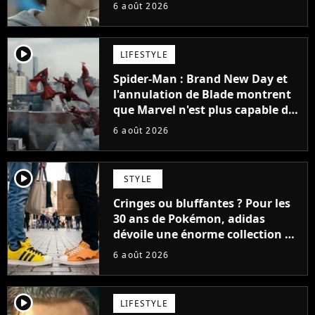
48 jours
6 août 2026
player2
LIFESTYLE
Spider-Man : Brand New Day et
l'annulation de Blade montrent
que Marvel n'est plus capable de
faire quoi que ce soit de simple
6 août 2026
player2
STYLE
Cringes ou bluffantes ? Pour les
30 ans de Pokémon, adidas
dévoile une énorme collection de
sneakers et je ne sais pas quoi en
6 août 2026
penser
player2
LIFESTYLE