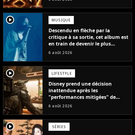
player2
MUSIQUE
Descendu en flèche par la
critique à sa sortie, cet album est
en train de devenir le plus
populaire de son auteur
6 août 2026
player2
LIFESTYLE
Disney prend une décision
inattendue après les
"performances mitigées" de
Vaiana et The Mandalorian &
6 août 2026
Grogu au box-office
player2
SÉRIES