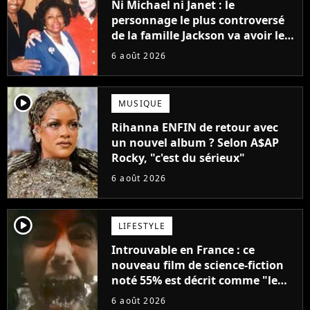
Ni Michael ni Janet : le
personnage le plus controversé
de la famille Jackson va avoir le
droit à sa propre série
6 août 2026
player2
MUSIQUE
Rihanna ENFIN de retour avec
un nouvel album ? Selon A$AP
Rocky, "c'est du sérieux"
6 août 2026
player2
LIFESTYLE
Introuvable en France : ce
nouveau film de science-fiction
noté 55% est décrit comme "le
plus stupide de l'année"
6 août 2026