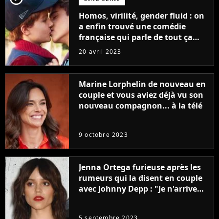
Homos, virilité, gender fluid : on
a enfin trouvé une comédie
française qui parle de tout ça
sans être super ringarde
20 avril 2023
Marine Lorphelin de nouveau en
couple et vous aviez déjà vu son
nouveau compagnon... à la télé
9 octobre 2023
Jenna Ortega furieuse après les
rumeurs qui la disent en couple
avec Johnny Depp : "Je n'arrive
même pas..."
5 septembre 2023