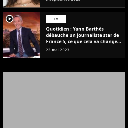
player2
TV
Quotidien : Yann Barthès
débauche un journaliste star de
France 5, ce que cela va changer
à la rentrée
22 mai 2023