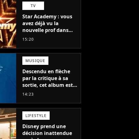
TV
Star Academy : vous
avez déjà vu la
nouvelle prof dans
The Voice et aux
15:20
Enfoirés
MUSIQUE
Descendu en flèche
par la critique à sa
sortie, cet album est
en train de devenir le
14:23
plus populaire de son
auteur
LIFESTYLE
Disney prend une
décision inattendue