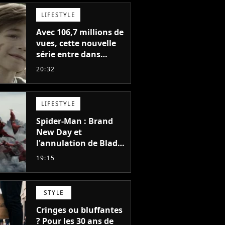
LIFESTYLE
Avec 106,7 millions de
vues, cette nouvelle
série entre dans
l'histoire de Netflix en
20:32
seulement 48 jours
LIFESTYLE
Spider-Man : Brand
New Day et
l'annulation de Blade
montrent que Marvel
19:15
n'est plus capable de
faire quoi que ce soit
de simple
STYLE
Cringes ou bluffantes
? Pour les 30 ans de