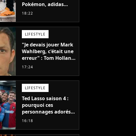
Pokémon, adidas
dévoile une énorme
18:22
collection de sneakers
et je ne sais pas quoi
en penser
LIFESTYLE
"Je devais jouer Mark
Wahlberg, c'était une
erreur" : Tom Holland,
la star de Spider-Man,
17:24
ne referait pas ce
blockbuster
LIFESTYLE
Ted Lasso saison 4 :
pourquoi ces
personnages adorés
des fans ne sont pas
16:18
dans la suite ?