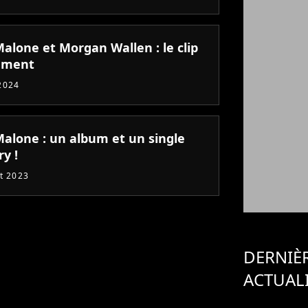
alone et Morgan Wallen : le clip
ement
2024
Malone : un album et un single
y !
et 2023
DERNIÈ
ACTUAL