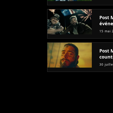
Post M
évén
15 mai 
Post 
countr
30 juill