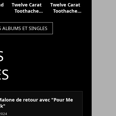
nd
Twelve Carat
Twelve Carat
Toothache
Toothache
(Deluxe)
(Deluxe)
S ALBUMS ET SINGLES
S
ÉS
Malone de retour avec "Pour Me
nk"
 2024