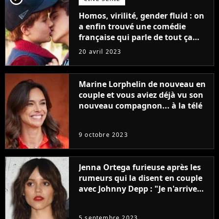
Homos, virilité, gender fluid : on
a enfin trouvé une comédie
française qui parle de tout ça
sans être super ringarde
20 avril 2023
Marine Lorphelin de nouveau en
couple et vous aviez déjà vu son
nouveau compagnon... à la télé
9 octobre 2023
Jenna Ortega furieuse après les
rumeurs qui la disent en couple
avec Johnny Depp : "Je n'arrive
même pas..."
5 septembre 2023