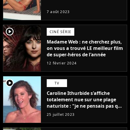
7 août 2023
player2
CINÉ SÉRIE
Madame Web : ne cherchez plus,
on vous a trouvé LE meilleur film
de super-héros de l'année
12 février 2024
player2
TV
Caroline Ithurbide s'affiche
totalement nue sur une plage
naturiste : "je ne pensais pas que
j'arriverais à le faire..."
25 juillet 2023