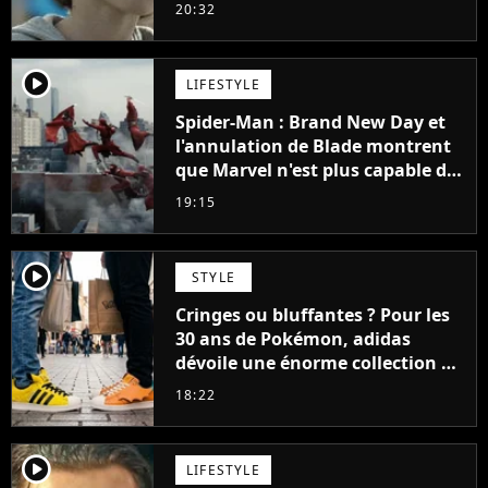
48 jours
20:32
player2
LIFESTYLE
Spider-Man : Brand New Day et
l'annulation de Blade montrent
que Marvel n'est plus capable de
faire quoi que ce soit de simple
19:15
player2
STYLE
Cringes ou bluffantes ? Pour les
30 ans de Pokémon, adidas
dévoile une énorme collection de
sneakers et je ne sais pas quoi en
18:22
penser
player2
LIFESTYLE