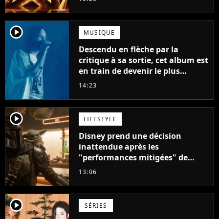
player2
MUSIQUE
Descendu en flèche par la
critique à sa sortie, cet album est
en train de devenir le plus
populaire de son auteur
14:23
player2
LIFESTYLE
Disney prend une décision
inattendue après les
"performances mitigées" de
Vaiana et The Mandalorian &
13:06
Grogu au box-office
player2
SÉRIES