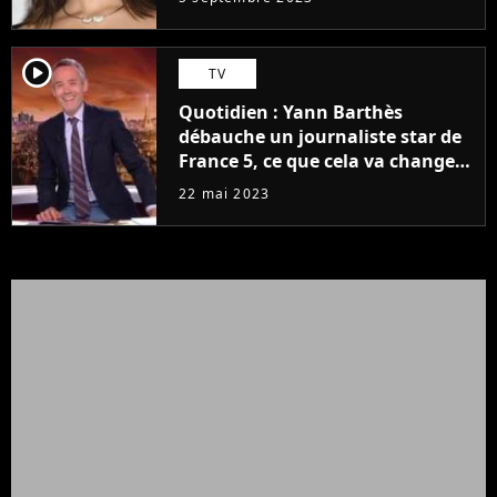
player2
TV
Quotidien : Yann Barthès
débauche un journaliste star de
France 5, ce que cela va changer
à la rentrée
22 mai 2023