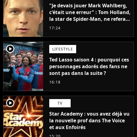
"Je devais jouer Mark Wahlberg,
c'était une erreur" : Tom Holland,
la star de Spider-Man, ne referait
pas ce blockbuster
17:24
player2
LIFESTYLE
Ted Lasso saison 4 : pourquoi ces
personnages adorés des fans ne
sont pas dans la suite ?
16:18
player2
TV
Star Academy : vous avez déjà vu
la nouvelle prof dans The Voice
et aux Enfoirés
15:20