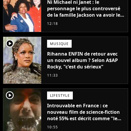
Ni Michael ni Janet : le
personnage le plus controversé
de la famille Jackson va avoir le
droit à sa propre série
12:18
player2
MUSIQUE
Rihanna ENFIN de retour avec
un nouvel album ? Selon A$AP
Rocky, "c'est du sérieux"
11:33
player2
LIFESTYLE
Introuvable en France : ce
nouveau film de science-fiction
noté 55% est décrit comme "le
plus stupide de l'année"
10:55