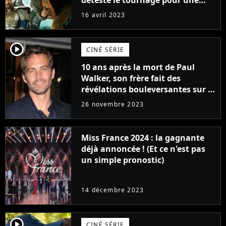
raison très spéciale
16 avril 2023
player2
CINÉ SÉRIE
10 ans après la mort de Paul
Walker, son frère fait des
révélations bouleversantes sur la
réaction des acteurs de Fast and
26 novembre 2023
Furious
Miss France 2024 : la gagnante
déjà annoncée ! (Et ce n'est pas
un simple pronostic)
14 décembre 2023
player2
CINÉ SÉRIE