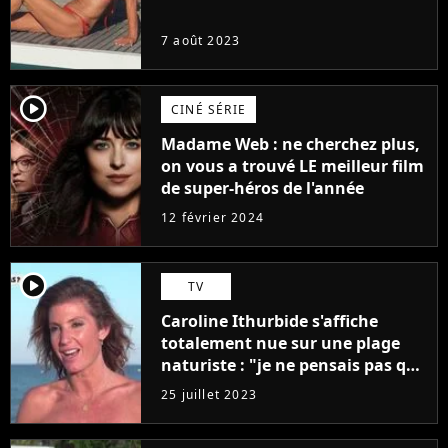
7 août 2023
player2
CINÉ SÉRIE
Madame Web : ne cherchez plus,
on vous a trouvé LE meilleur film
de super-héros de l'année
12 février 2024
player2
TV
Caroline Ithurbide s'affiche
totalement nue sur une plage
naturiste : "je ne pensais pas que
j'arriverais à le faire..."
25 juillet 2023