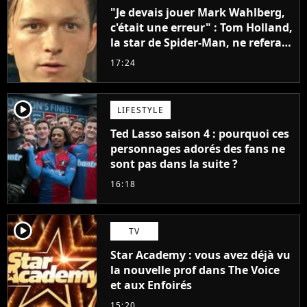
"Je devais jouer Mark Wahlberg,
c'était une erreur" : Tom Holland,
la star de Spider-Man, ne referait
pas ce blockbuster
17:24
player2
LIFESTYLE
Ted Lasso saison 4 : pourquoi ces
personnages adorés des fans ne
sont pas dans la suite ?
16:18
player2
TV
Star Academy : vous avez déjà vu
la nouvelle prof dans The Voice
et aux Enfoirés
15:20