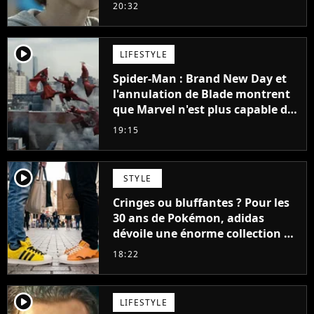
48 jours
20:32
player2
LIFESTYLE
Spider-Man : Brand New Day et
l'annulation de Blade montrent
que Marvel n'est plus capable de
faire quoi que ce soit de simple
19:15
player2
STYLE
Cringes ou bluffantes ? Pour les
30 ans de Pokémon, adidas
dévoile une énorme collection de
sneakers et je ne sais pas quoi en
18:22
penser
player2
LIFESTYLE