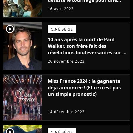
raison très spéciale
16 avril 2023
player2
CINÉ SÉRIE
10 ans après la mort de Paul
Walker, son frère fait des
révélations bouleversantes sur la
réaction des acteurs de Fast and
26 novembre 2023
Furious
Miss France 2024 : la gagnante
déjà annoncée ! (Et ce n'est pas
un simple pronostic)
14 décembre 2023
player2
CINÉ SÉRIE