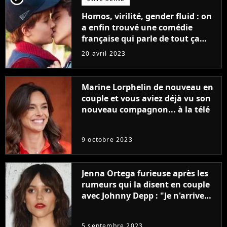
Homos, virilité, gender fluid : on
a enfin trouvé une comédie
française qui parle de tout ça
sans être super ringarde
20 avril 2023
Marine Lorphelin de nouveau en
couple et vous aviez déjà vu son
nouveau compagnon... à la télé
9 octobre 2023
Jenna Ortega furieuse après les
rumeurs qui la disent en couple
avec Johnny Depp : "Je n'arrive
même pas..."
5 septembre 2023