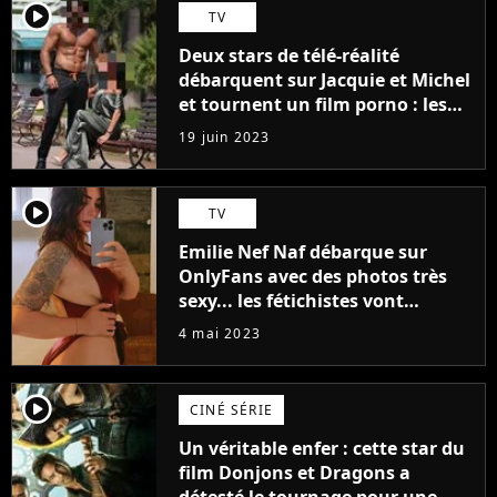
player2
TV
Deux stars de télé-réalité
débarquent sur Jacquie et Michel
et tournent un film porno : les
premières images du tournage
19 juin 2023
(exclu)
player2
TV
Emilie Nef Naf débarque sur
OnlyFans avec des photos très
sexy... les fétichistes vont
prendre leur pied !
4 mai 2023
player2
CINÉ SÉRIE
Un véritable enfer : cette star du
film Donjons et Dragons a
détesté le tournage pour une