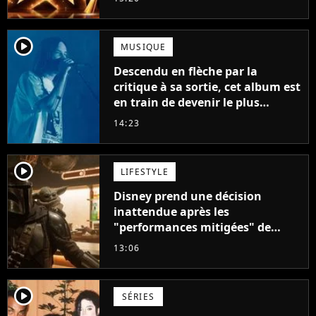
player2
MUSIQUE
Descendu en flèche par la
critique à sa sortie, cet album est
en train de devenir le plus
populaire de son auteur
14:23
player2
LIFESTYLE
Disney prend une décision
inattendue après les
"performances mitigées" de
Vaiana et The Mandalorian &
13:06
Grogu au box-office
player2
SÉRIES