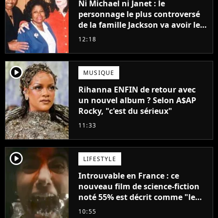
Ni Michael ni Janet : le
personnage le plus controversé
de la famille Jackson va avoir le
droit à sa propre série
12:18
player2
MUSIQUE
Rihanna ENFIN de retour avec
un nouvel album ? Selon A$AP
Rocky, "c'est du sérieux"
11:33
player2
LIFESTYLE
Introuvable en France : ce
nouveau film de science-fiction
noté 55% est décrit comme "le
plus stupide de l'année"
10:55