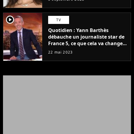
player2
TV
Quotidien : Yann Barthès
débauche un journaliste star de
France 5, ce que cela va changer
à la rentrée
22 mai 2023