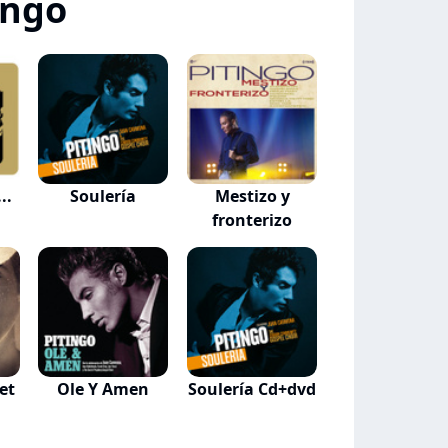
ingo
..
Soulería
Mestizo y
fronterizo
et
Ole Y Amen
Soulería Cd+dvd