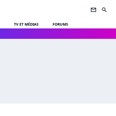
newsletter
search
TV ET MÉDIAS
FORUMS