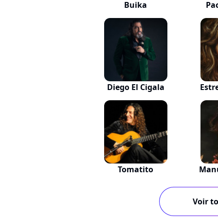
Buika
Pac
Diego El Cigala
Estr
Tomatito
Manu
Voir to