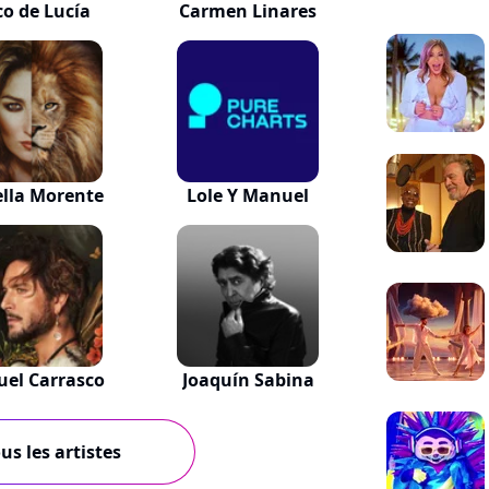
o de Lucía
Carmen Linares
ella Morente
Lole Y Manuel
el Carrasco
Joaquín Sabina
us les artistes