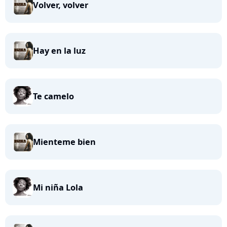
Volver, volver
Hay en la luz
Te camelo
Mienteme bien
Mi niña Lola