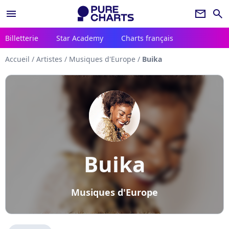
menu
newsletter
search
Billetterie
Star Academy
Charts français
Accueil
/
Artistes
/
Musiques d'Europe
/
Buika
Buika
Musiques d'Europe