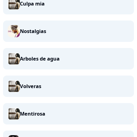
Culpa mia
Nostalgias
Arboles de agua
Volveras
Mentirosa