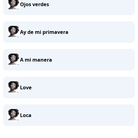
Ojos verdes
Ay de mi primavera
A mi manera
Love
Loca