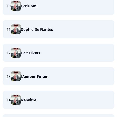
10
Ecris Moi
11
Sophie De Nantes
12
Fait Divers
13
L'amour Forain
14
Renaître