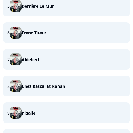
5
Derrière Le Mur
6
Franc Tireur
7
Aldebert
8
Chez Rascal Et Ronan
9
Pigalle