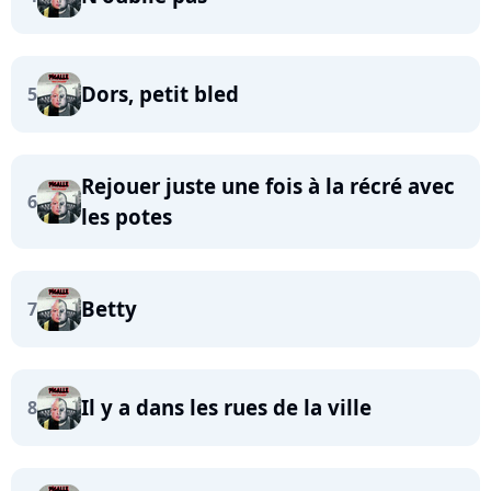
Dors, petit bled
5
Rejouer juste une fois à la récré avec
6
les potes
Betty
7
Il y a dans les rues de la ville
8