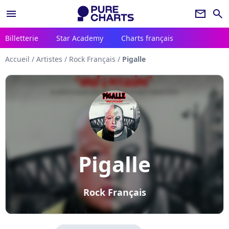
menu
newsletter
search
Billetterie
Star Academy
Charts français
Accueil
/
Artistes
/
Rock Français
/
Pigalle
Pigalle
Rock Français