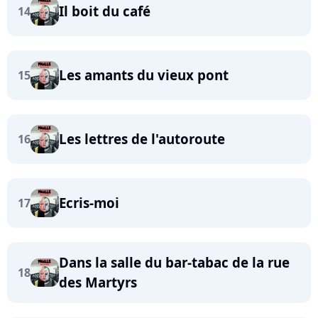
Il boit du café
14
Les amants du vieux pont
15
Les lettres de l'autoroute
16
Ecris-moi
17
Dans la salle du bar-tabac de la rue
18
des Martyrs