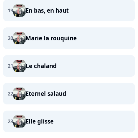
En bas, en haut
19
Marie la rouquine
20
Le chaland
21
Eternel salaud
22
Elle glisse
23