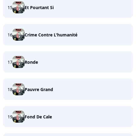
15
Et Pourtant Si
16
Crime Contre L'humanité
17
Ronde
18
Pauvre Grand
19
Fond De Cale