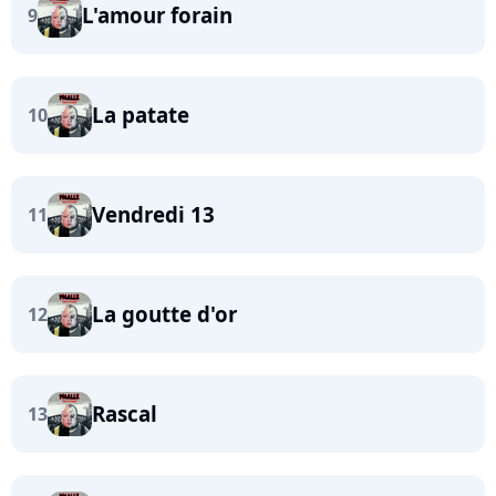
L'amour forain
9
La patate
10
Vendredi 13
11
La goutte d'or
12
Rascal
13