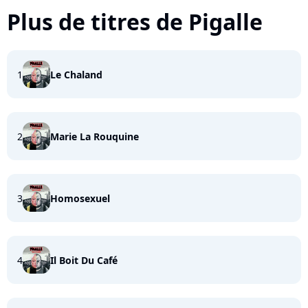
Plus de titres de Pigalle
1
Le Chaland
2
Marie La Rouquine
3
Homosexuel
4
Il Boit Du Café