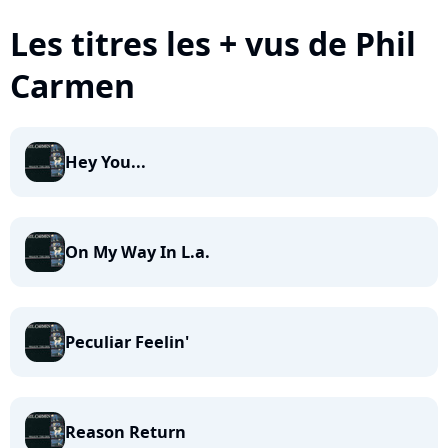
Les titres les + vus de Phil
Carmen
Hey You...
On My Way In L.a.
Peculiar Feelin'
Reason Return