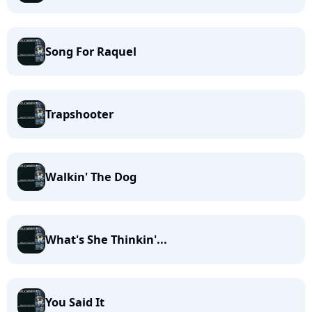
Song For Raquel
Trapshooter
Walkin' The Dog
What's She Thinkin'...
You Said It