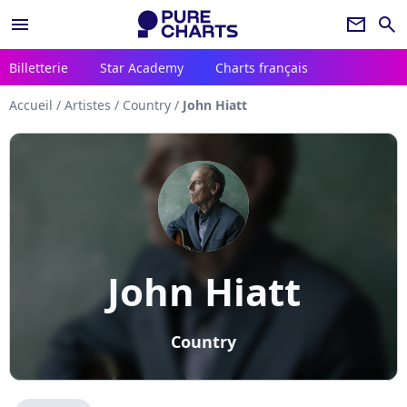
menu
newsletter
search
Billetterie
Star Academy
Charts français
Accueil
/
Artistes
/
Country
/
John Hiatt
John Hiatt
Country