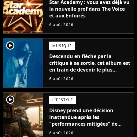
Star Academy : vous avez déjà vu
la nouvelle prof dans The Voice
et aux Enfoirés
6 août 2026
player2
MUSIQUE
Descendu en flèche par la
critique à sa sortie, cet album est
en train de devenir le plus
populaire de son auteur
6 août 2026
player2
LIFESTYLE
Disney prend une décision
inattendue après les
"performances mitigées" de
Vaiana et The Mandalorian &
6 août 2026