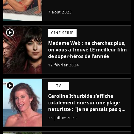
7 août 2023
player2
CINÉ SÉRIE
Madame Web : ne cherchez plus,
on vous a trouvé LE meilleur film
de super-héros de l'année
12 février 2024
player2
TV
Caroline Ithurbide s'affiche
totalement nue sur une plage
naturiste : "je ne pensais pas que
j'arriverais à le faire..."
25 juillet 2023