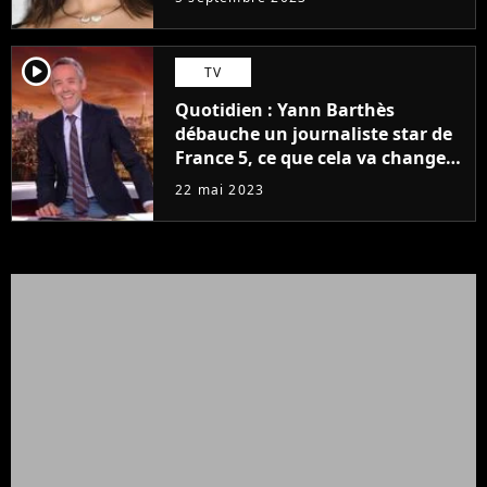
player2
TV
Quotidien : Yann Barthès
débauche un journaliste star de
France 5, ce que cela va changer
à la rentrée
22 mai 2023