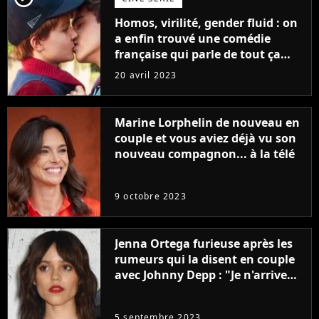
Homos, virilité, gender fluid : on
a enfin trouvé une comédie
française qui parle de tout ça
sans être super ringarde
20 avril 2023
Marine Lorphelin de nouveau en
couple et vous aviez déjà vu son
nouveau compagnon... à la télé
9 octobre 2023
Jenna Ortega furieuse après les
rumeurs qui la disent en couple
avec Johnny Depp : "Je n'arrive
même pas..."
5 septembre 2023