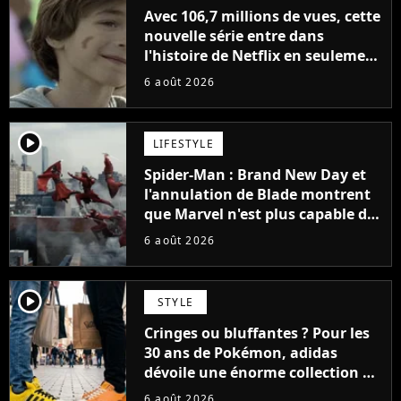
Avec 106,7 millions de vues, cette
nouvelle série entre dans
l'histoire de Netflix en seulement
48 jours
6 août 2026
player2
LIFESTYLE
Spider-Man : Brand New Day et
l'annulation de Blade montrent
que Marvel n'est plus capable de
faire quoi que ce soit de simple
6 août 2026
player2
STYLE
Cringes ou bluffantes ? Pour les
30 ans de Pokémon, adidas
dévoile une énorme collection de
sneakers et je ne sais pas quoi en
6 août 2026