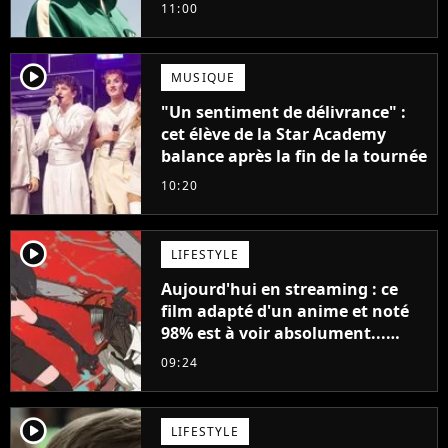
pourrait avoir une version
11:00
française
player2
MUSIQUE
"Un sentiment de délivrance" :
cet élève de la Star Academy
balance après la fin de la tournée
10:20
player2
LIFESTYLE
Aujourd'hui en streaming : ce
film adapté d'un anime et noté
98% est à voir absolument...
sinon vous ne comprendrez plus
09:24
la série
player2
LIFESTYLE