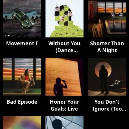
Movement I
Without You
Shorter Than
(Dance
A Night
Version)
Bad Episode
Honor Your
You Don't
Goals: Live
Ignore (Too
Late)