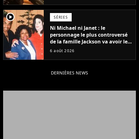
Grogu au box-office
player2
SÉRIES
Ni Michael ni Janet : le
personnage le plus controversé
de la famille Jackson va avoir le
droit à sa propre série
6 août 2026
DERNIÈRES NEWS