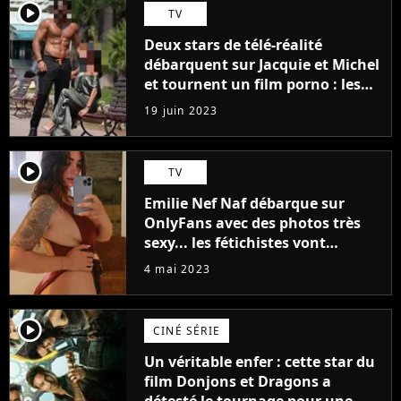
player2
TV
Deux stars de télé-réalité
débarquent sur Jacquie et Michel
et tournent un film porno : les
premières images du tournage
19 juin 2023
(exclu)
player2
TV
Emilie Nef Naf débarque sur
OnlyFans avec des photos très
sexy... les fétichistes vont
prendre leur pied !
4 mai 2023
player2
CINÉ SÉRIE
Un véritable enfer : cette star du
film Donjons et Dragons a
détesté le tournage pour une