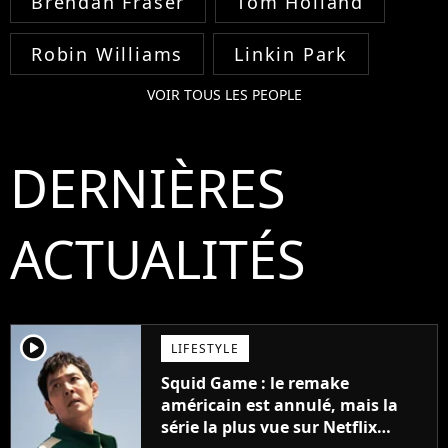
Brendan Fraser
Tom Holland
Robin Williams
Linkin Park
VOIR TOUS LES PEOPLE
DERNIÈRES
ACTUALITÉS
player2
LIFESTYLE
Squid Game : le remake
américain est annulé, mais la
série la plus vue sur Netflix