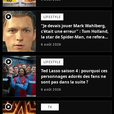
penser
player2
LIFESTYLE
"Je devais jouer Mark Wahlberg,
c'était une erreur" : Tom Holland,
la star de Spider-Man, ne referait
pas ce blockbuster
6 août 2026
player2
LIFESTYLE
Ted Lasso saison 4 : pourquoi ces
personnages adorés des fans ne
sont pas dans la suite ?
6 août 2026
player2
TV