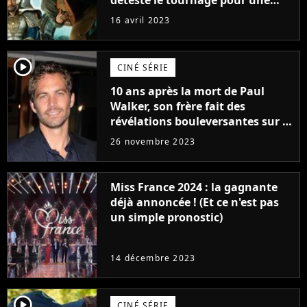
raison très spéciale
16 avril 2023
player2
CINÉ SÉRIE
10 ans après la mort de Paul
Walker, son frère fait des
révélations bouleversantes sur la
réaction des acteurs de Fast and
26 novembre 2023
Furious
Miss France 2024 : la gagnante
déjà annoncée ! (Et ce n'est pas
un simple pronostic)
14 décembre 2023
player2
CINÉ SÉRIE