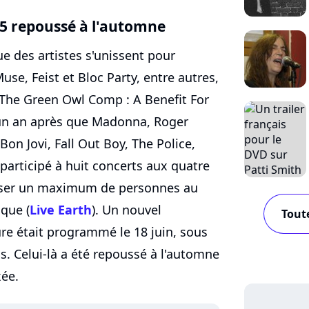
15 repoussé à l'automne
ue des artistes s'unissent pour
use, Feist et Bloc Party, entre autres,
"The Green Owl Comp : A Benefit For
 un an après que Madonna, Roger
Bon Jovi, Fall Out Boy, The Police,
participé à huit concerts aux quatre
iser un maximum de personnes au
que (
Live Earth
). Un nouvel
Toute
 était programmé le 18 juin, sous
ms. Celui-là a été repoussé à l'automne
xée.