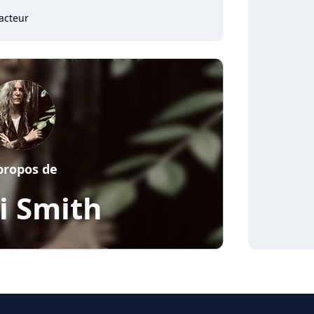
acteur
propos de
i Smith