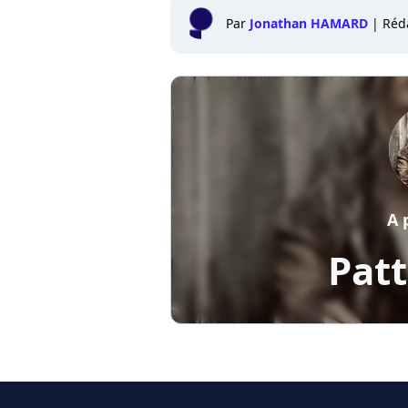
Par
Jonathan HAMARD
|
Réd
A 
Patt