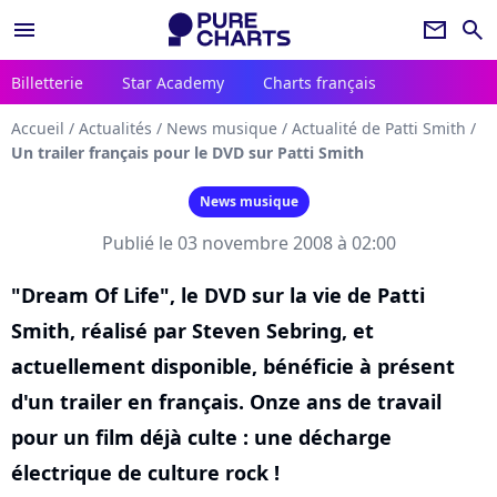
menu
newsletter
search
Billetterie
Star Academy
Charts français
Accueil
/
Actualités
/
News musique
/
Actualité de Patti Smith
/
Un trailer français pour le DVD sur Patti Smith
News musique
Publié le 03 novembre 2008 à 02:00
"Dream Of Life", le DVD sur la vie de Patti
Smith, réalisé par Steven Sebring, et
actuellement disponible, bénéficie à présent
d'un trailer en français. Onze ans de travail
pour un film déjà culte : une décharge
électrique de culture rock !