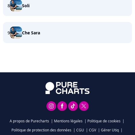
8
Soli
9
Che Sara
A propos de Purecharts
|
Mentions légales
|
Politique de cookies
|
Politique de protection des données
|
CGU
|
CGV
|
Gérer Utiq
|