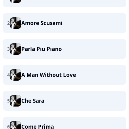
Amore Scusami
2
Parla Piu Piano
3
A Man Without Love
4
Che Sara
5
Come Prima
6