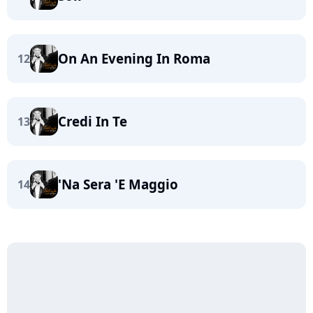
On An Evening In Roma
12
Credi In Te
13
'Na Sera 'E Maggio
14