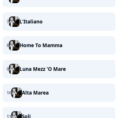
L'Italiano
7
Home To Mamma
8
Luna Mezz 'O Mare
9
Alta Marea
10
Soli
11