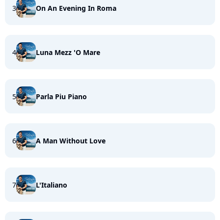
3
On An Evening In Roma
4
Luna Mezz 'O Mare
5
Parla Piu Piano
6
A Man Without Love
7
L'Italiano