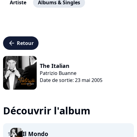
Artiste
Albums & Singles
arrow_left
Retour
The Italian
Patrizio Buanne
Date de sortie: 23 mai 2005
Découvrir l'album
Il Mondo
1