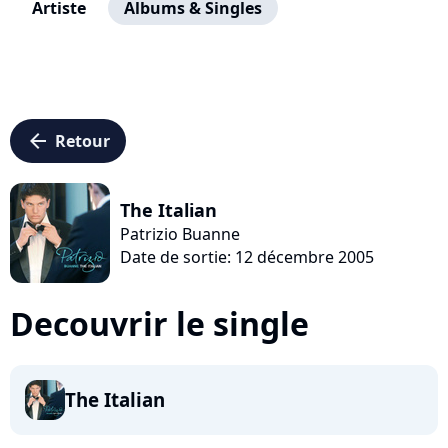
Artiste
Albums & Singles
arrow_left
Retour
The Italian
Patrizio Buanne
Date de sortie: 12 décembre 2005
Decouvrir le single
The Italian