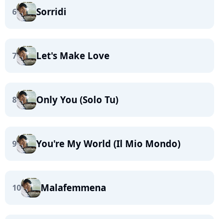
Sorridi
6
Let's Make Love
7
Only You (Solo Tu)
8
You're My World (Il Mio Mondo)
9
Malafemmena
10