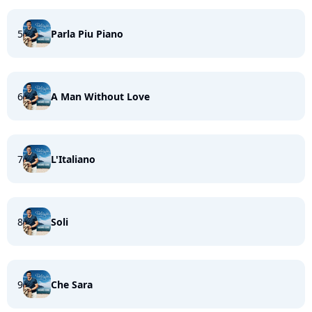
5
Parla Piu Piano
6
A Man Without Love
7
L'Italiano
8
Soli
9
Che Sara