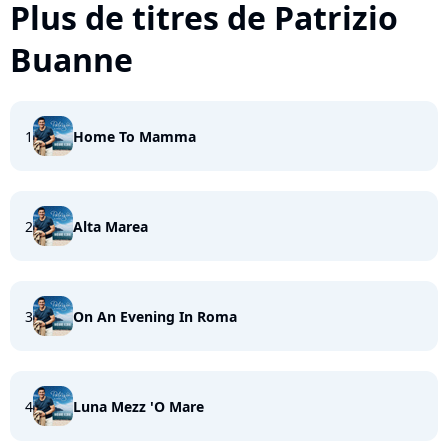
Plus de titres de Patrizio
Buanne
1
Home To Mamma
2
Alta Marea
3
On An Evening In Roma
4
Luna Mezz 'O Mare