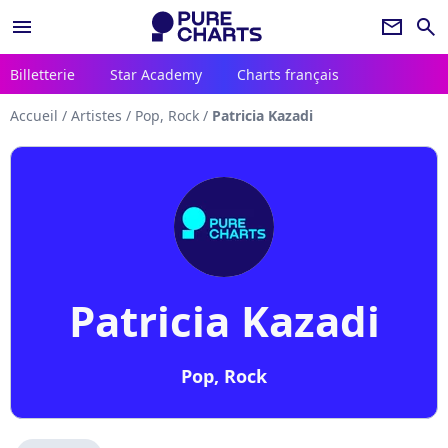
menu
newsletter
search
Billetterie
Star Academy
Charts français
Accueil
/
Artistes
/
Pop, Rock
/
Patricia Kazadi
Patricia Kazadi
Pop, Rock