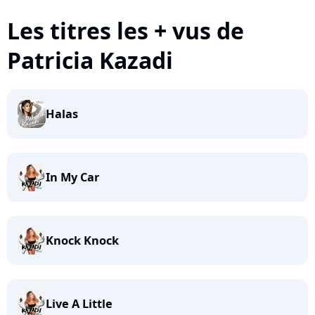
Les titres les + vus de
Patricia Kazadi
Halas
In My Car
Knock Knock
Live A Little