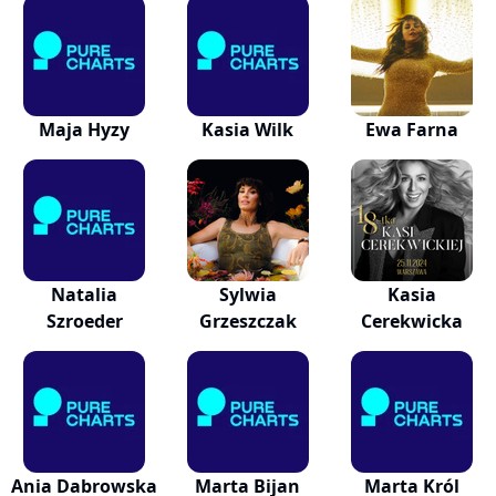
Maja Hyzy
Kasia Wilk
Ewa Farna
Natalia
Sylwia
Kasia
Szroeder
Grzeszczak
Cerekwicka
Ania Dabrowska
Marta Bijan
Marta Król