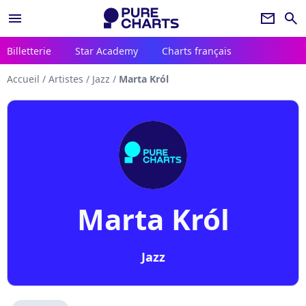
menu
newsletter
search
Billetterie
Star Academy
Charts français
Accueil
/
Artistes
/
Jazz
/
Marta Król
Marta Król
Jazz