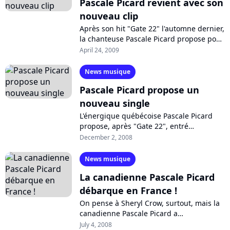
Pascale Picard revient avec son
nouveau clip
Après son hit "Gate 22" l'automne dernier,
la chanteuse Pascale Picard propose pour
cet été, le clip de son nouveau single,
April 24, 2009
"Smilin'!!" : découvrez les...
News musique
Pascale Picard propose un
nouveau single
L'énergique québécoise Pascale Picard
propose, après "Gate 22", entré
seulement cette semaine au Top français,
December 2, 2008
un nouvel extrait de son album "Me,
Myself...
News musique
La canadienne Pascale Picard
débarque en France !
On pense à Sheryl Crow, surtout, mais la
canadienne Pascale Picard a
véritablement son univers bien à elle, soit
July 4, 2008