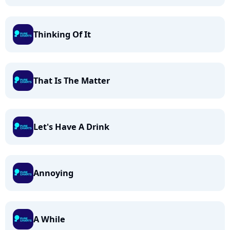
Thinking Of It
That Is The Matter
Let's Have A Drink
Annoying
A While