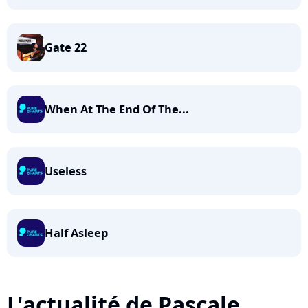
Gate 22
When At The End Of The...
Useless
Half Asleep
L'actualité de Pascale