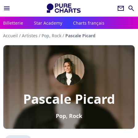
menu
newsletter
search
Billetterie
Star Academy
Charts français
Accueil
/
Artistes
/
Pop, Rock
/
Pascale Picard
Pascale Picard
Pop, Rock