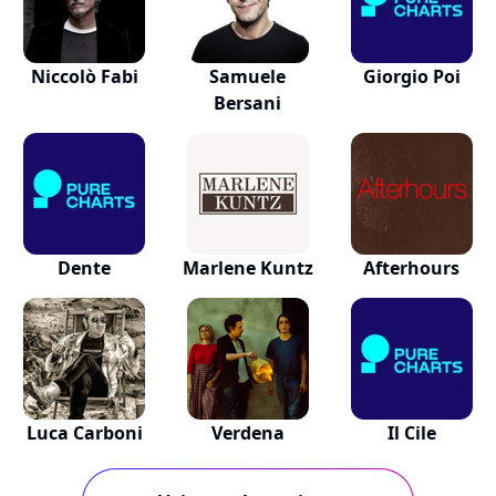
Niccolò Fabi
Samuele
Giorgio Poi
Bersani
Dente
Marlene Kuntz
Afterhours
Luca Carboni
Verdena
Il Cile