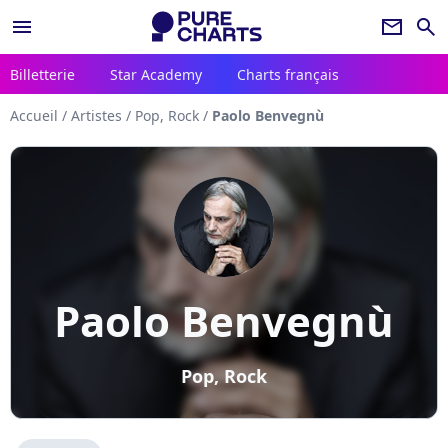
menu
newsletter
search
Billetterie
Star Academy
Charts français
Accueil
/
Artistes
/
Pop, Rock
/
Paolo Benvegnù
Paolo Benvegnù
Pop, Rock