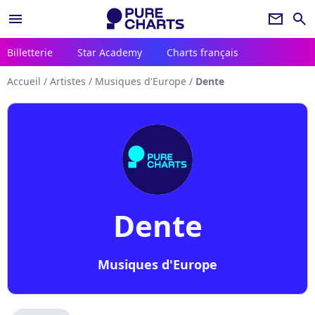
menu
newsletter
search
Billetterie
Star Academy
Charts français
Accueil
/
Artistes
/
Musiques d'Europe
/
Dente
Dente
Musiques d'Europe