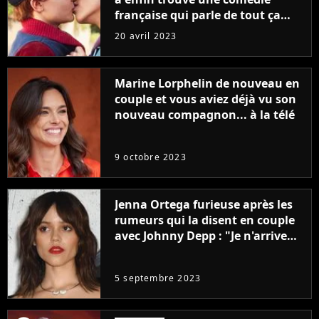
française qui parle de tout ça
sans être super ringarde
20 avril 2023
Marine Lorphelin de nouveau en
couple et vous aviez déjà vu son
nouveau compagnon... à la télé
9 octobre 2023
Jenna Ortega furieuse après les
rumeurs qui la disent en couple
avec Johnny Depp : "Je n'arrive
même pas..."
5 septembre 2023