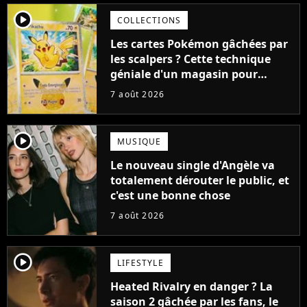
player2
COLLECTIONS
Les cartes Pokémon gâchées par
les scalpers ? Cette technique
géniale d'un magasin pour
ruiner les revendeurs
7 août 2026
player2
MUSIQUE
Le nouveau single d'Angèle va
totalement dérouter le public, et
c'est une bonne chose
7 août 2026
player2
LIFESTYLE
Heated Rivalry en danger ? La
saison 2 gâchée par les fans, le