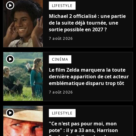
player2
LIFESTYLE
Michael 2 officialisé : une partie
de la suite déjà tournée, une
sortie possible en 2027 ?
7 août 2026
player2
CINÉMA
Le film Zelda marquera la toute
dernière apparition de cet acteur
emblématique disparu trop tôt
7 août 2026
player2
LIFESTYLE
"Ce n'est pas pour moi, mon
pote" : il y a 33 ans, Harrison