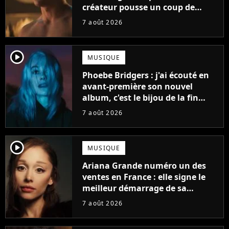
créateur pousse un coup de
gueule
7 août 2026
player2
MUSIQUE
Phoebe Bridgers : j'ai écouté en
avant-première son nouvel
album, c'est le bijou de la fin
d'été
7 août 2026
player2
MUSIQUE
Ariana Grande numéro un des
ventes en France : elle signe le
meilleur démarrage de sa
carrière avec son album Petal
7 août 2026