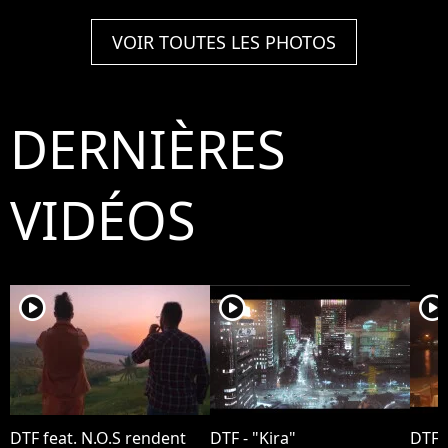
VOIR TOUTES LES PHOTOS
DERNIÈRES
VIDÉOS
player2
player2
player2
DTF feat. N.O.S rendent
DTF - "Kira"
DTF 