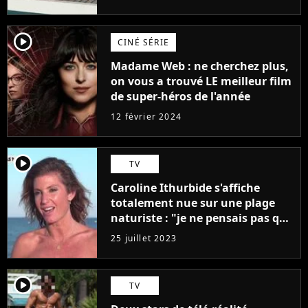
player2
CINÉ SÉRIE
Madame Web : ne cherchez plus,
on vous a trouvé LE meilleur film
de super-héros de l'année
12 février 2024
player2
TV
Caroline Ithurbide s'affiche
totalement nue sur une plage
naturiste : "je ne pensais pas que
j'arriverais à le faire..."
25 juillet 2023
player2
TV