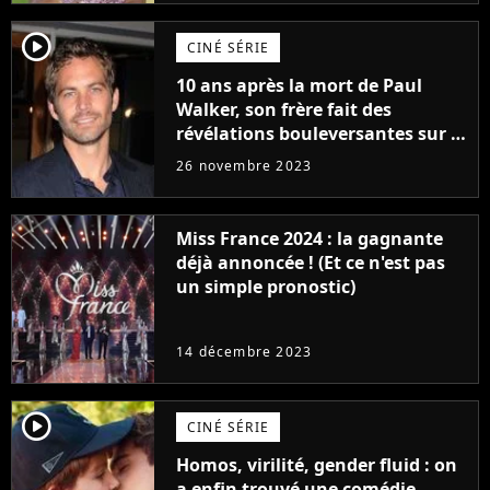
player2
CINÉ SÉRIE
10 ans après la mort de Paul
Walker, son frère fait des
révélations bouleversantes sur la
réaction des acteurs de Fast and
26 novembre 2023
Furious
Miss France 2024 : la gagnante
déjà annoncée ! (Et ce n'est pas
un simple pronostic)
14 décembre 2023
player2
CINÉ SÉRIE
Homos, virilité, gender fluid : on
a enfin trouvé une comédie