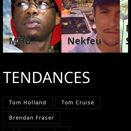
MHD
Nekfeu
S
TENDANCES
Tom Holland
Tom Cruise
Brendan Fraser