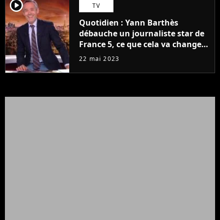
player2
TV
Quotidien : Yann Barthès
débauche un journaliste star de
France 5, ce que cela va changer
à la rentrée
22 mai 2023