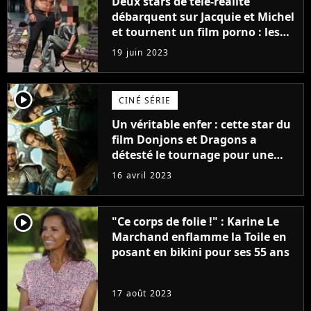
Deux stars de télé-réalité
débarquent sur Jacquie et Michel
et tournent un film porno : les
premières images du tournage
19 juin 2023
(exclu)
player2
CINÉ SÉRIE
Un véritable enfer : cette star du
film Donjons et Dragons a
détesté le tournage pour une
raison très spéciale
16 avril 2023
player2
"Ce corps de folie !" : Karine Le
Marchand enflamme la Toile en
posant en bikini pour ses 55 ans
17 août 2023