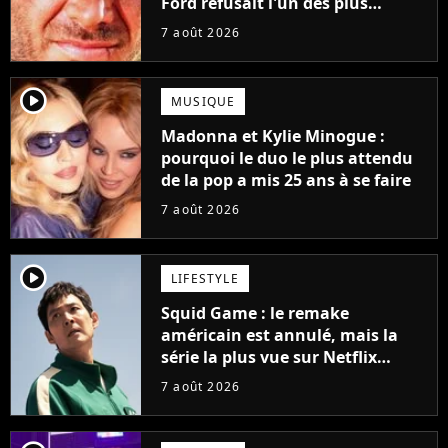
Ford refusait l'un des plus
grands succès de tous les temps
7 août 2026
player2
MUSIQUE
Madonna et Kylie Minogue :
pourquoi le duo le plus attendu
de la pop a mis 25 ans à se faire
7 août 2026
player2
LIFESTYLE
Squid Game : le remake
américain est annulé, mais la
série la plus vue sur Netflix
pourrait avoir une version
7 août 2026
française