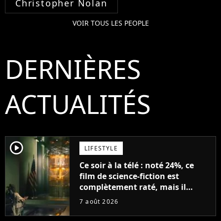
Christopher Nolan
VOIR TOUS LES PEOPLE
DERNIÈRES
ACTUALITÉS
player2
LIFESTYLE
Ce soir à la télé : noté 24%, ce
film de science-fiction est
complètement raté, mais il
aurait pu être encore pire à
7 août 2026
cause de son acteur