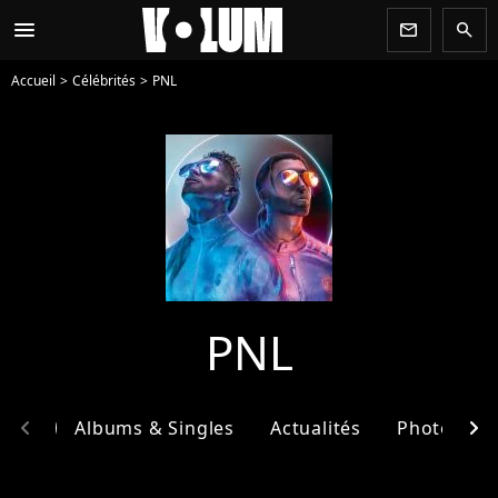
menu
newsletter
search
Accueil
Célébrités
PNL
PNL
chevron_left
chevron_right
phie
Albums & Singles
Actualités
Photos