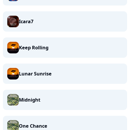
Icara7
Keep Rolling
Lunar Sunrise
Midnight
One Chance