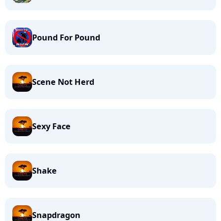
Pound For Pound
Scene Not Herd
Sexy Face
Shake
Snapdragon