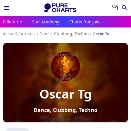
menu
newsletter
search
Billetterie
Star Academy
Charts français
Accueil
/
Artistes
/
Dance, Clubbing, Techno
/
Oscar Tg
Oscar Tg
Dance, Clubbing, Techno