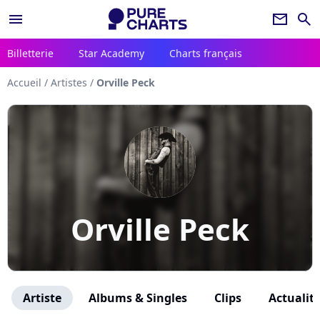
menu
newsletter
search
Billetterie
Star Academy
Charts français
Accueil
/
Artistes
/
Orville Peck
Orville Peck
Artiste
Albums & Singles
Clips
Actualit