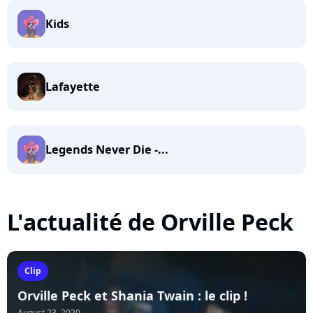
Kids
Lafayette
Legends Never Die -...
L'actualité de Orville Peck
Clip
Orville Peck et Shania Twain : le clip !
August 23, 2020