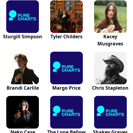
Sturgill Simpson
Tyler Childers
Kacey
Musgraves
Brandi Carlile
Margo Price
Chris Stapleton
Neko Case
The Lone Bellow
Shakey Graves