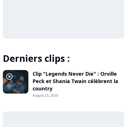
Derniers clips :
Clip "Legends Never Die" : Orville
player2
Peck et Shania Twain célèbrent la
country
August 23, 2020