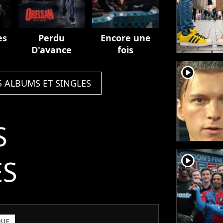
es
Perdu
Encore une
D'avance
fois
player2
S ALBUMS ET SINGLES
S
player2
ÉS
QUE