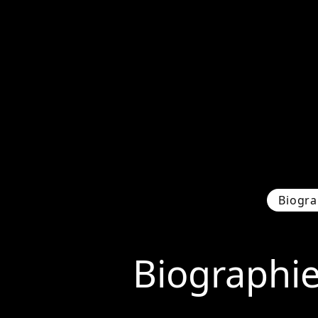
Biogra
Biographi