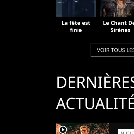
La fête est
Le Chant D
finie
Sirènes
VOIR TOUS LE
DERNIÈRE
ACTUALIT
player2
MUSI