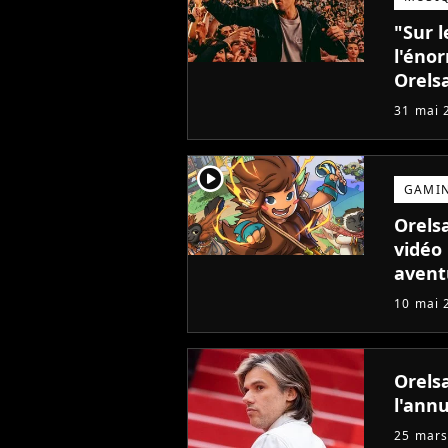
"Sur l
l'éno
Orelsa
31 mai 
player2
GAMI
Orels
vidéo
avent
10 mai 
Orelsa
l'ann
25 mars