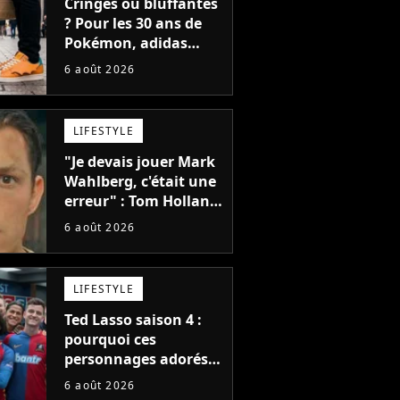
Cringes ou bluffantes
? Pour les 30 ans de
Pokémon, adidas
dévoile une énorme
6 août 2026
collection de sneakers
et je ne sais pas quoi
en penser
LIFESTYLE
"Je devais jouer Mark
Wahlberg, c'était une
erreur" : Tom Holland,
la star de Spider-Man,
6 août 2026
ne referait pas ce
blockbuster
LIFESTYLE
Ted Lasso saison 4 :
pourquoi ces
personnages adorés
des fans ne sont pas
6 août 2026
dans la suite ?