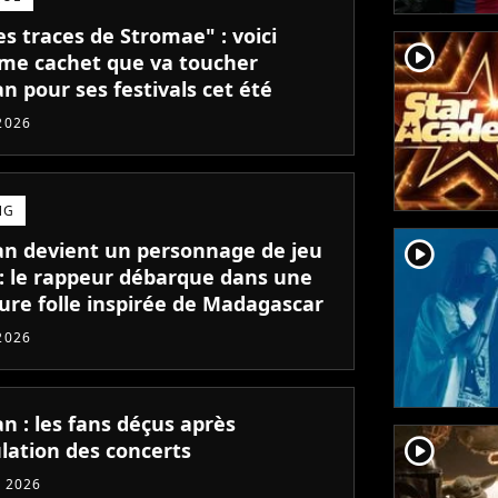
es traces de Stromae" : voici
player2
rme cachet que va toucher
n pour ses festivals cet été
2026
NG
player2
an devient un personnage de jeu
 : le rappeur débarque dans une
ure folle inspirée de Madagascar
2026
n : les fans déçus après
player2
ulation des concerts
 2026