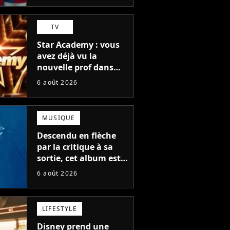
TV
Star Academy : vous
avez déjà vu la
nouvelle prof dans
The Voice et aux
6 août 2026
Enfoirés
MUSIQUE
Descendu en flèche
par la critique à sa
sortie, cet album est
en train de devenir le
6 août 2026
plus populaire de son
auteur
LIFESTYLE
Disney prend une