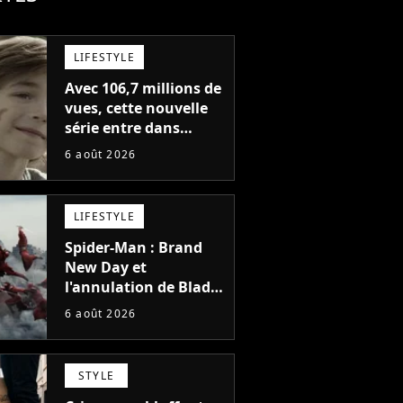
LIFESTYLE
Avec 106,7 millions de
vues, cette nouvelle
série entre dans
l'histoire de Netflix en
6 août 2026
seulement 48 jours
LIFESTYLE
Spider-Man : Brand
New Day et
l'annulation de Blade
montrent que Marvel
6 août 2026
n'est plus capable de
faire quoi que ce soit
de simple
STYLE