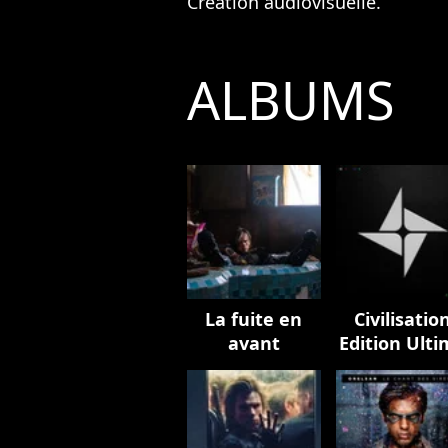
Création audiovisuelle.
ALBUMS
La fuite en
Civilisatio
avant
Edition Ult