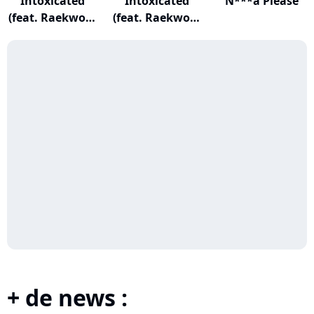
Intoxicated
Intoxicated
N***a Please
(feat. Raekwon,
(feat. Raekwon,
M...
M...
+ de news :