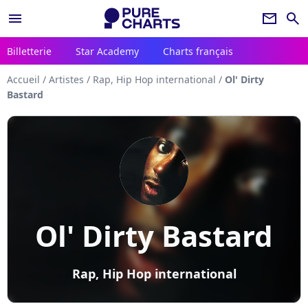
menu
newsletter
search
Billetterie
Star Academy
Charts français
Accueil
/
Artistes
/
Rap, Hip Hop international
/
Ol' Dirty
Bastard
Ol' Dirty Bastard
Rap, Hip Hop international