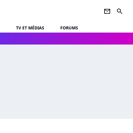
newsletter
search
TV ET MÉDIAS
FORUMS