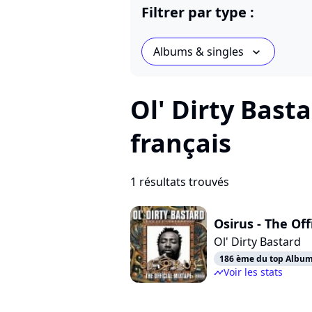
Filtrer par type :
Albums & singles
chevron_bot
Ol' Dirty Bast
français
1 résultats trouvés
Osirus - The Off
Ol' Dirty Bastard
186 ème du top Albums
Voir les stats
timeline