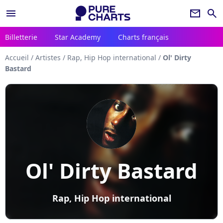
menu
newsletter
search
Billetterie
Star Academy
Charts français
Accueil
/
Artistes
/
Rap, Hip Hop international
/
Ol' Dirty
Bastard
Ol' Dirty Bastard
Rap, Hip Hop international