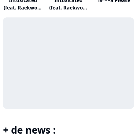
Intoxicated
Intoxicated
N***a Please
(feat. Raekwon,
(feat. Raekwon,
M...
M...
+ de news :