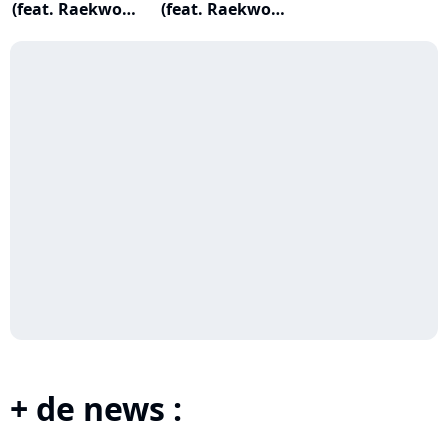
(feat. Raekwon,
(feat. Raekwon,
M...
M...
+ de news :