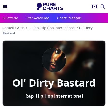
menu
newsletter
search
Billetterie
Star Academy
Charts français
Accueil
/
Artistes
/
Rap, Hip Hop international
/
Ol' Dirty
Bastard
Ol' Dirty Bastard
Rap, Hip Hop international