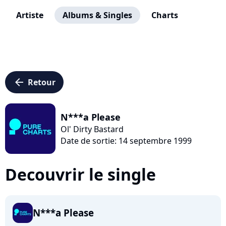
Artiste
Albums & Singles
Charts
arrow_left
Retour
N***a Please
Ol' Dirty Bastard
Date de sortie: 14 septembre 1999
Decouvrir le single
N***a Please