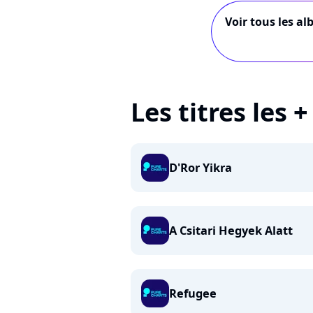
Voir tous les al
Les titres les 
D'Ror Yikra
A Csitari Hegyek Alatt
Refugee