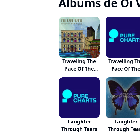
Albums de Oi 
Traveling The
Travelling T
Face Of The
Face Of Th
Globe
Globe
Laughter
Laughter
Through Tears
Through Tea