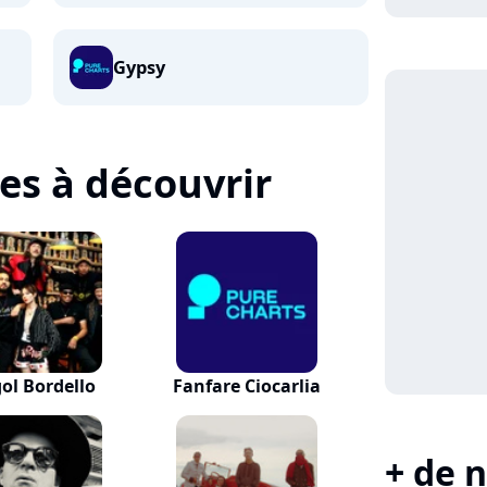
Gypsy
tes à découvrir
ol Bordello
Fanfare Ciocarlia
+ de n