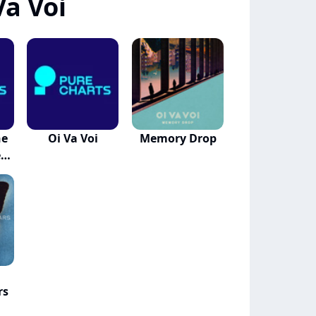
Va Voi
he
Oi Va Voi
Memory Drop
e
rs