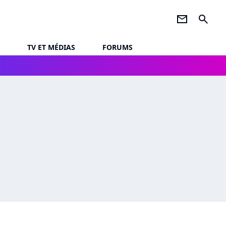
newsletter
search
TV ET MÉDIAS
FORUMS