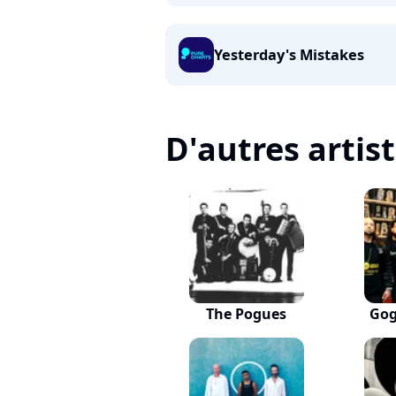
Yesterday's Mistakes
D'autres artis
The Pogues
Gog