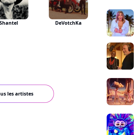
Shantel
DeVotchKa
us les artistes