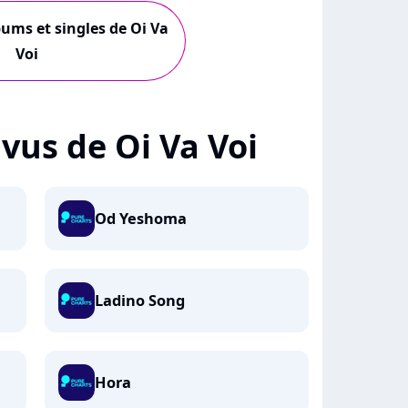
bums et singles de Oi Va
Voi
+ vus de Oi Va Voi
Od Yeshoma
Ladino Song
Hora