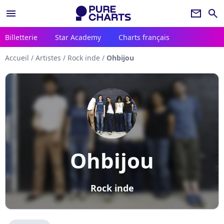
menu
newsletter
search
Billetterie
Star Academy
Charts français
Accueil
/
Artistes
/
Rock inde
/
Ohbijou
Ohbijou
Rock inde