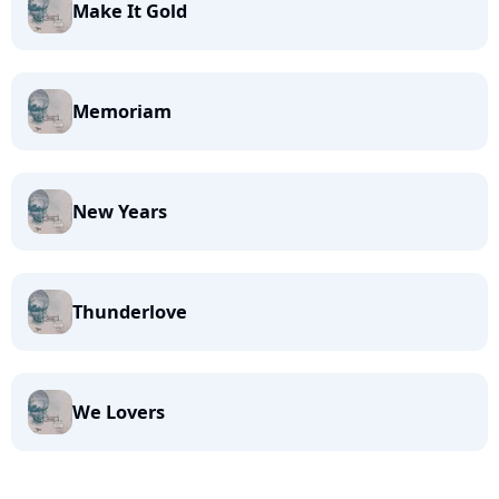
Make It Gold
Memoriam
New Years
Thunderlove
We Lovers