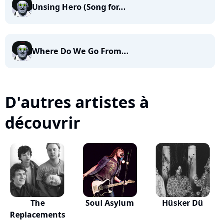
Unsing Hero (Song for...
Where Do We Go From...
D'autres artistes à
découvrir
The
Soul Asylum
Hüsker Dü
Replacements