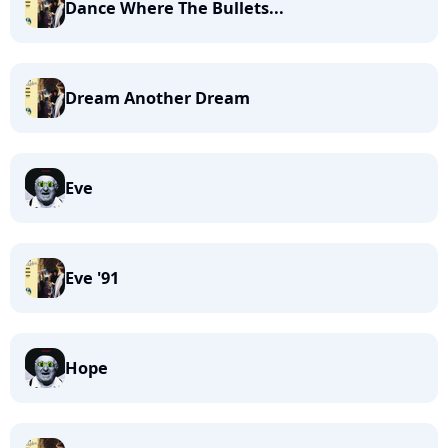
Dance Where The Bullets...
Dream Another Dream
Eve
Eve '91
Hope