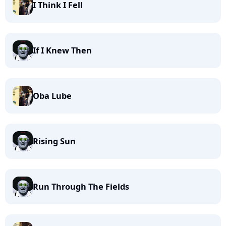
I Think I Fell
If I Knew Then
Oba Lube
Rising Sun
Run Through The Fields