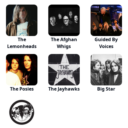
The
The Afghan
Guided By
Lemonheads
Whigs
Voices
The Posies
The Jayhawks
Big Star