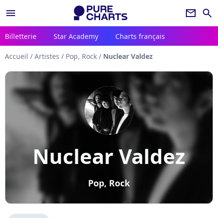
menu
newsletter
search
Billetterie
Star Academy
Charts français
Accueil
/
Artistes
/
Pop, Rock
/
Nuclear Valdez
Nuclear Valdez
Pop, Rock