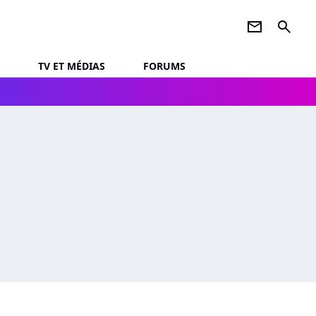
newsletter
search
TV ET MÉDIAS
FORUMS