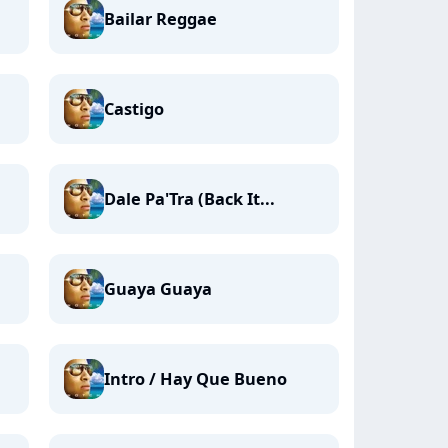
Bailar Reggae
Castigo
Dale Pa'Tra (Back It...
Guaya Guaya
Intro / Hay Que Bueno