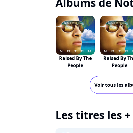
Albums de No
Raised By The
Raised By T
People
People
Voir tous les al
Les titres les 