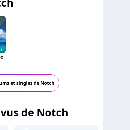
tch
he
bums et singles de Notch
+ vus de Notch