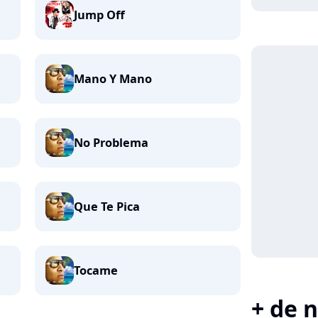
Jump Off
Mano Y Mano
No Problema
Que Te Pica
Tocame
+ de n