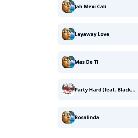
Jah Mexi Cali
Layaway Love
Mas De Ti
Party Hard (feat. Black...
Rosalinda