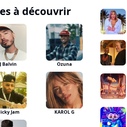
tes à découvrir
J Balvin
Ozuna
icky Jam
KAROL G