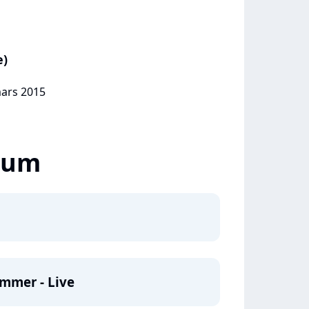
e)
mars 2015
lbum
mmer - Live