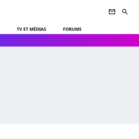
newsletter
search
TV ET MÉDIAS
FORUMS