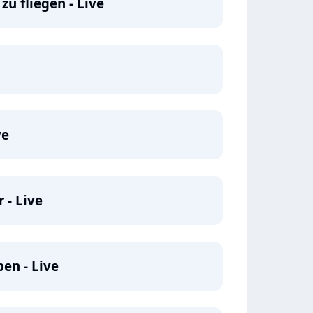
zu fliegen - Live
ve
 - Live
en - Live