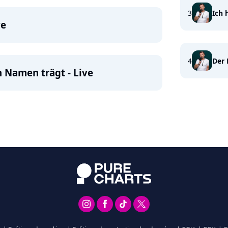
3
Ich 
ve
4
Der
n Namen trägt - Live