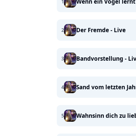
Wenn ein Vogel lernt 
1
Der Fremde - Live
2
Bandvorstellung - Li
3
Sand vom letzten Jahr
4
Wahnsinn dich zu lieb
5