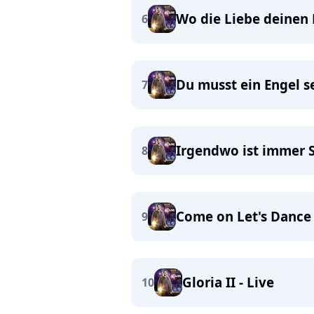
Wo die Liebe deinen 
6
Du musst ein Engel se
7
Irgendwo ist immer 
8
Come on Let's Dance 
9
Gloria II - Live
10