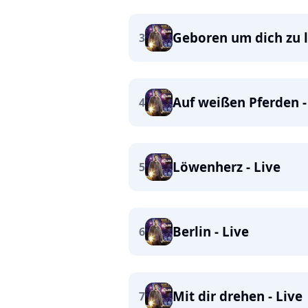
Geboren um dich zu l
3
Auf weißen Pferden -
4
Löwenherz - Live
5
Berlin - Live
6
Mit dir drehen - Live
7