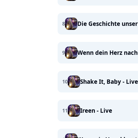
Die Geschichte unsere
8
Wenn dein Herz nach
9
Shake It, Baby - Live
10
Ireen - Live
11