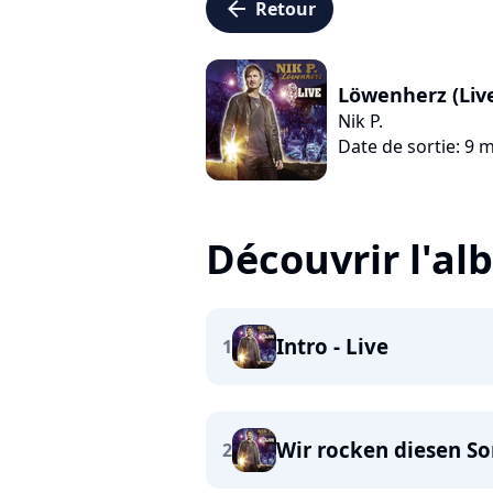
arrow_left
Retour
Löwenherz (Liv
Nik P.
Date de sortie: 9 
Découvrir l'a
Intro - Live
1
Wir rocken diesen So
2