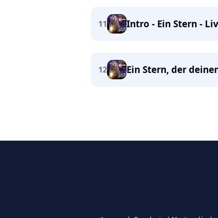
Intro - Ein Stern - Li
11
Ein Stern, der deine
12