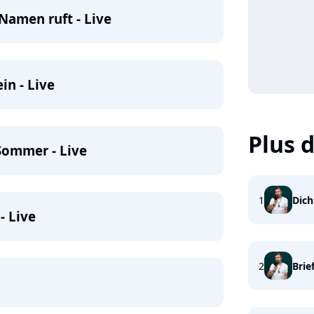
Namen ruft - Live
in - Live
Plus d
Sommer - Live
1
Dich
- Live
2
Brie