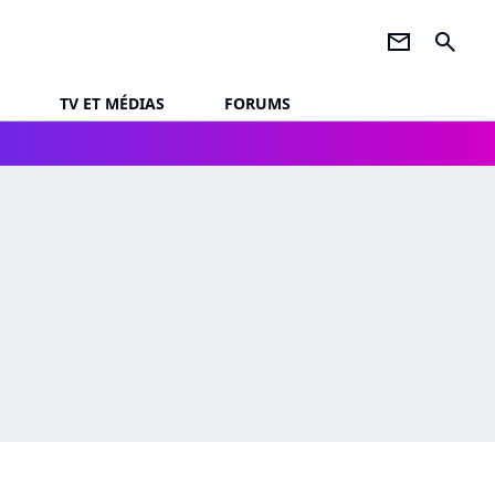
newsletter
search
TV ET MÉDIAS
FORUMS