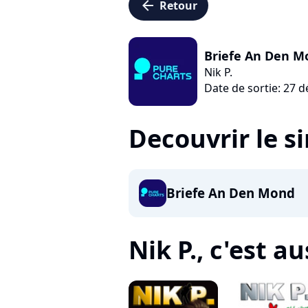
arrow_left
Retour
Briefe An Den M
Nik P.
Date de sortie: 27 
Decouvrir le s
Briefe An Den Mond
Nik P., c'est aus