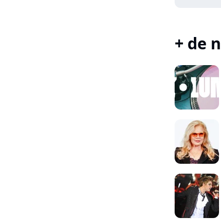
+ de n