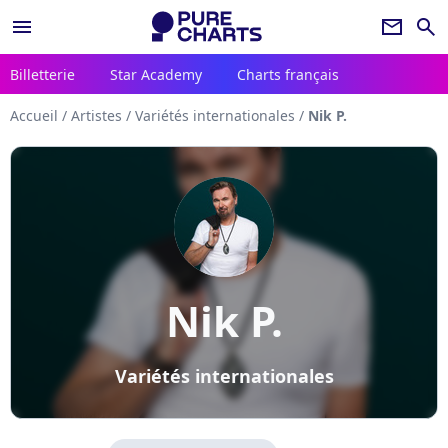
menu
newsletter
search
Billetterie
Star Academy
Charts français
Accueil
/
Artistes
/
Variétés internationales
/
Nik P.
Nik P.
Variétés internationales