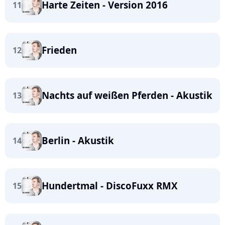
Harte Zeiten - Version 2016
11
Frieden
12
Nachts auf weißen Pferden - Akustik
13
Berlin - Akustik
14
Hundertmal - DiscoFuxx RMX
15