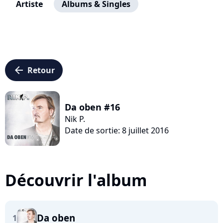
Artiste
Albums & Singles
arrow_left
Retour
Da oben #16
Nik P.
Date de sortie: 8 juillet 2016
Découvrir l'album
Da oben
1