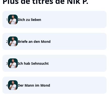
Plus de titres de Nik P.
1
Dich zu lieben
2
Briefe an den Mond
3
Ich hab Sehnsucht
4
Der Mann im Mond