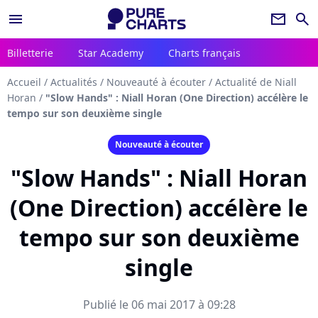
menu
newsletter
search
Billetterie
Star Academy
Charts français
Accueil
/
Actualités
/
Nouveauté à écouter
/
Actualité de Niall
Horan
/
"Slow Hands" : Niall Horan (One Direction) accélère le
tempo sur son deuxième single
Nouveauté à écouter
"Slow Hands" : Niall Horan
(One Direction) accélère le
tempo sur son deuxième
single
Publié le 06 mai 2017 à 09:28