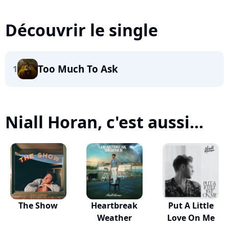
Découvrir le single
Too Much To Ask
1
Niall Horan, c'est aussi...
The Show
Heartbreak
Put A Little
Weather
Love On Me