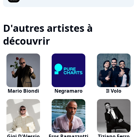
D'autres artistes à
découvrir
Mario Biondi
Negramaro
Il Volo
Gigi D'Alessio
Eros Ramazzotti
Tiziano Ferro