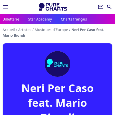
menu
newsletter
search
Billetterie
Star Academy
Charts français
Accueil
/
Artistes
/
Musiques d'Europe
/
Neri Per Caso feat.
Mario Biondi
Neri Per Caso
feat. Mario