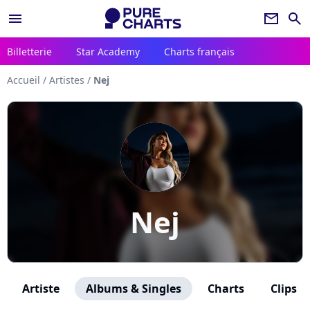
menu
newsletter
search
Billetterie
Star Academy
Charts français
Accueil
/
Artistes
/
Nej
Nej
Artiste
Albums & Singles
Charts
Clips