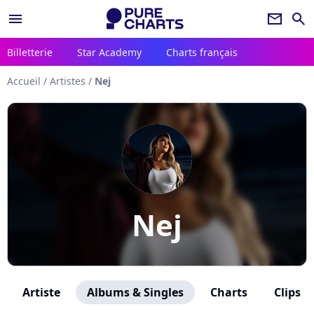
menu
newsletter
search
Billetterie
Star Academy
Charts français
Accueil
/
Artistes
/
Nej
Nej
Artiste
Albums & Singles
Charts
Clips