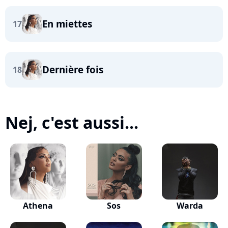
En miettes
17
Dernière fois
18
Nej, c'est aussi...
Athena
Sos
Warda