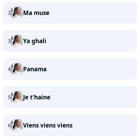
Ma muse
2
Ya ghali
3
Panama
4
Je t'haine
5
Viens viens viens
6