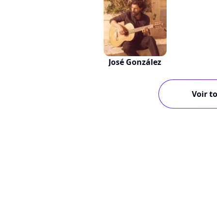
José González
Voir to