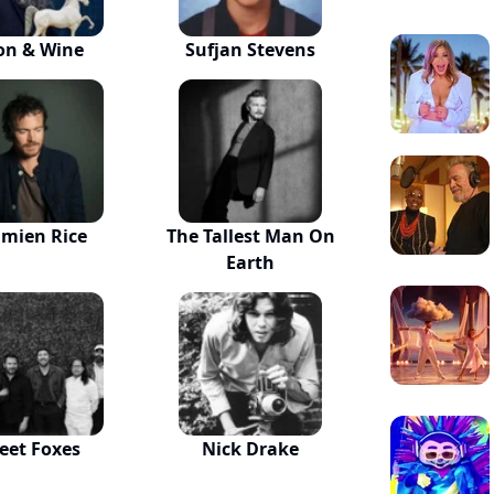
on & Wine
Sufjan Stevens
mien Rice
The Tallest Man On
Earth
leet Foxes
Nick Drake