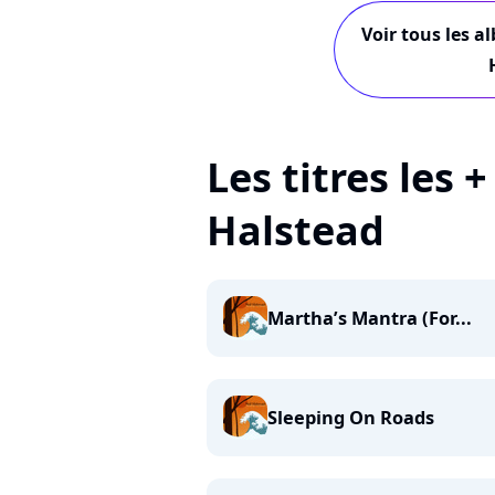
Voir tous les a
Les titres les 
Halstead
Martha’s Mantra (For...
Sleeping On Roads