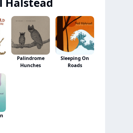
l Halstead
Palindrome
Sleeping On
Hunches
Roads
In