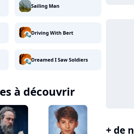
Sailing Man
Driving With Bert
Dreamed I Saw Soldiers
tes à découvrir
+ de n