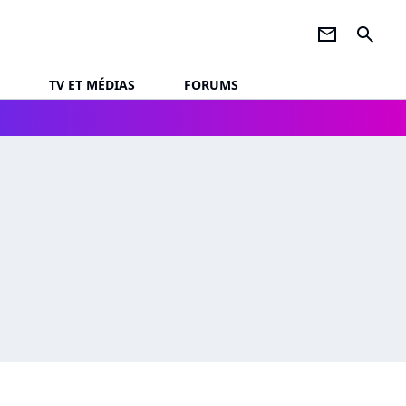
newsletter
search
TV ET MÉDIAS
FORUMS