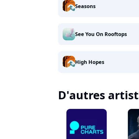
Seasons
See You On Rooftops
High Hopes
D'autres artis