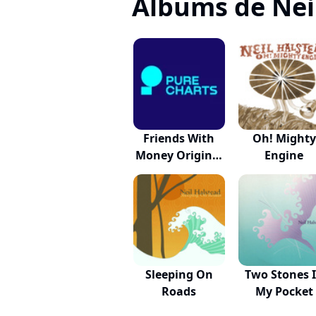
Albums de Nei
Friends With
Oh! Mighty
Money Original
Engine
M...
Sleeping On
Two Stones 
Roads
My Pocket