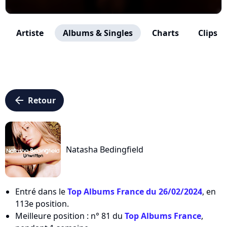
Artiste
Albums & Singles
Charts
Clips
arrow_left
Retour
Natasha Bedingfield
Entré dans le
Top Albums France du 26/02/2024
, en
113e position.
Meilleure position : n° 81 du
Top Albums France
,