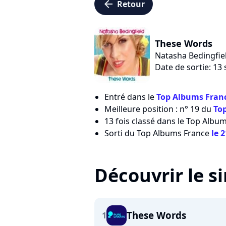
arrow_left
Retour
These Words
Natasha Bedingfie
Date de sortie: 1
Entré dans le
Top Albums Franc
Meilleure position : n° 19 du
To
13 fois classé dans le Top Albu
Sorti du Top Albums France
le 
Découvrir le s
These Words
1