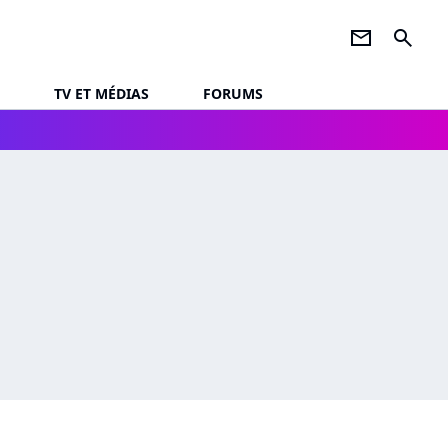
newsletter
search
TV ET MÉDIAS
FORUMS