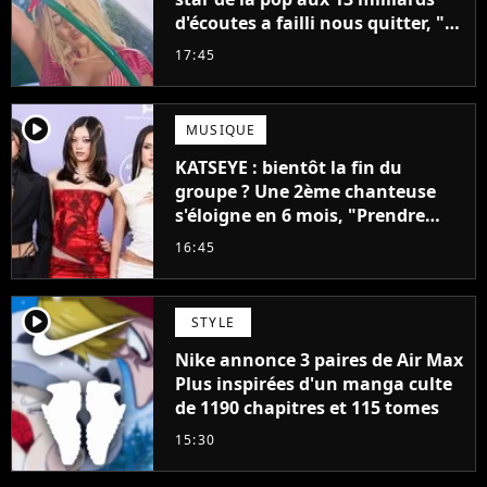
d'écoutes a failli nous quitter, "Je
pensais ne plus jamais chanter"
17:45
player2
MUSIQUE
KATSEYE : bientôt la fin du
groupe ? Une 2ème chanteuse
s'éloigne en 6 mois, "Prendre
cette décision n’a pas été facile"
16:45
player2
STYLE
Nike annonce 3 paires de Air Max
Plus inspirées d'un manga culte
de 1190 chapitres et 115 tomes
15:30