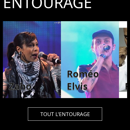
ENTOURAGE
Roméo
Zaho
Elvis
R
TOUT L'ENTOURAGE