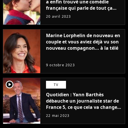
a enfin trouvé une comédie
française qui parle de tout ça
sans être super ringarde
20 avril 2023
Marine Lorphelin de nouveau en
couple et vous aviez déjà vu son
nouveau compagnon... à la télé
9 octobre 2023
player2
TV
Quotidien : Yann Barthès
débauche un journaliste star de
France 5, ce que cela va changer
à la rentrée
22 mai 2023