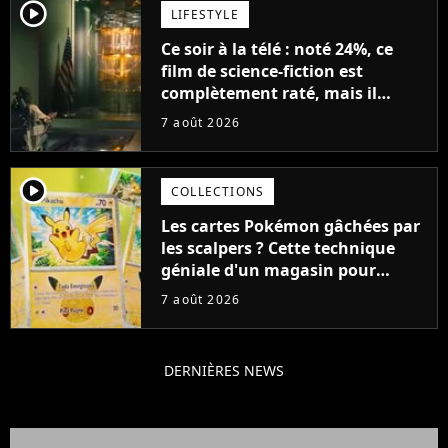
player2
LIFESTYLE
Ce soir à la télé : noté 24%, ce
film de science-fiction est
complètement raté, mais il
aurait pu être encore pire à
7 août 2026
cause de son acteur
player2
COLLECTIONS
Les cartes Pokémon gâchées par
les scalpers ? Cette technique
géniale d'un magasin pour
ruiner les revendeurs
7 août 2026
DERNIÈRES NEWS