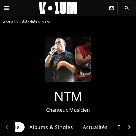
menu
newsletter
search
Accueil
Célébrités
NTM
NTM
Chanteur, Musicien
chevron_left
chevron_right
ographie
Albums & Singles
Actualités
Entour