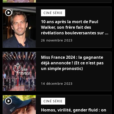
player2
CINÉ SÉRIE
10 ans après la mort de Paul
Walker, son frère fait des
révélations bouleversantes sur la
réaction des acteurs de Fast and
26 novembre 2023
Furious
Miss France 2024 : la gagnante
déjà annoncée ! (Et ce n'est pas
un simple pronostic)
14 décembre 2023
player2
CINÉ SÉRIE
Homos, virilité, gender fluid : on