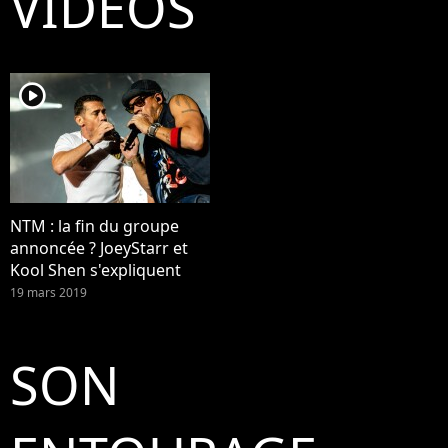
VIDÉOS
player2
NTM : la fin du groupe
annoncée ? JoeyStarr et
Kool Shen s'expliquent
19 mars 2019
SON