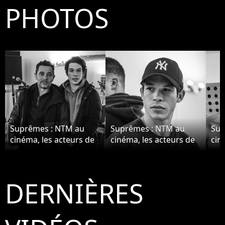
PHOTOS
Suprêmes : NTM au
Suprêmes : NTM au
Sup
cinéma, les acteurs de
cinéma, les acteurs de
cin
JoeyStarr et Kool Shen
JoeyStarr et Kool Shen
Joe
se dévoilent
se dévoilent
se 
DERNIÈRES