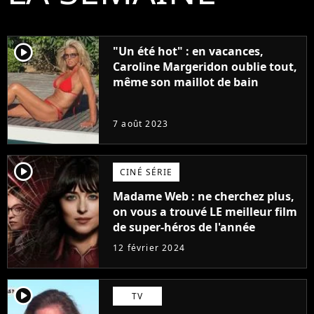
player2
"Un été hot" : en vacances,
Caroline Margeridon oublie tout,
même son maillot de bain
7 août 2023
player2
CINÉ SÉRIE
Madame Web : ne cherchez plus,
on vous a trouvé LE meilleur film
de super-héros de l'année
12 février 2024
player2
TV