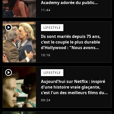
Academy adorée du public
annonce son premier album,
11:44
"C'est tellement puissant"
player2
LIFESTYLE
Ils sont mariés depuis 75 ans,
c'est le couple le plus durable
d'Hollywood : "Nous avons
avancé jour après jour, et les
10:16
jours se sont transformés en
décennies"
player2
LIFESTYLE
Aujourd'hui sur Netflix : inspiré
d'une histoire vraie glaçante,
c'est l'un des meilleurs films du
21ème siècle
09:24