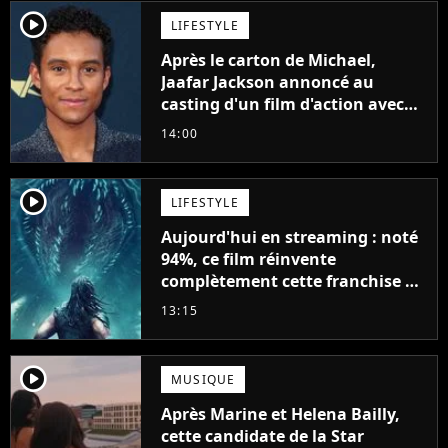
player2
LIFESTYLE
Après le carton de Michael,
Jaafar Jackson annoncé au
casting d'un film d'action avec
Will Smith
14:00
player2
LIFESTYLE
Aujourd'hui en streaming : noté
94%, ce film réinvente
complètement cette franchise de
science-fiction vieille de 40 ans
13:15
player2
MUSIQUE
Après Marine et Helena Bailly,
cette candidate de la Star