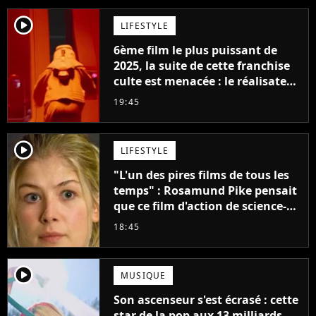
player2
LIFESTYLE
6ème film le plus puissant de
2025, la suite de cette franchise
culte est menacée : le réalisateur
claque la porte pour "différends
19:45
créatifs"
player2
LIFESTYLE
"L'un des pires films de tous les
temps" : Rosamund Pike pensait
que ce film d'action de science-
fiction avec Dwayne Johnson
18:45
mettrait fin à sa carrière
player2
MUSIQUE
Son ascenseur s'est écrasé : cette
star de la pop aux 13 milliards