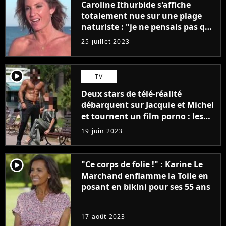
Caroline Ithurbide s'affiche
totalement nue sur une plage
naturiste : "je ne pensais pas que
j'arriverais à le faire..."
25 juillet 2023
player2
TV
Deux stars de télé-réalité
débarquent sur Jacquie et Michel
et tournent un film porno : les
premières images du tournage
19 juin 2023
(exclu)
player2
"Ce corps de folie !" : Karine Le
Marchand enflamme la Toile en
posant en bikini pour ses 55 ans
17 août 2023